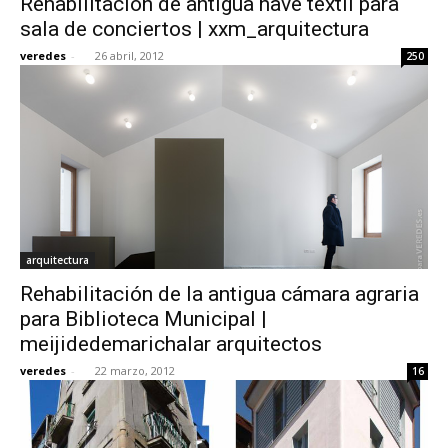
Rehabilitación de antigua nave textil para
sala de conciertos | xxm_arquitectura
veredes
-
26 abril, 2012
250
arquitectura
Rehabilitación de la antigua cámara agraria
para Biblioteca Municipal |
meijidedemarichalar arquitectos
veredes
-
22 marzo, 2012
16