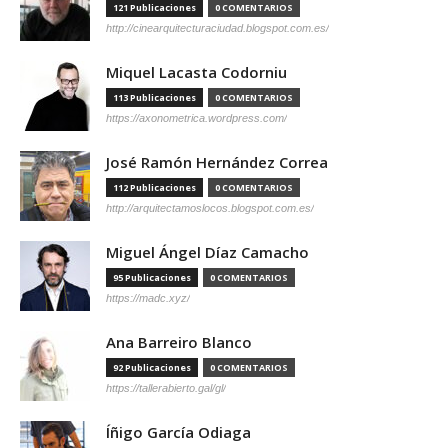
121 Publicaciones
0 COMENTARIOS
http://cinearquitecturaciudad.blogspot.com.es/
Miquel Lacasta Codorniu
113 Publicaciones
0 COMENTARIOS
https://axonometrica.wordpress.com/
José Ramón Hernández Correa
112 Publicaciones
0 COMENTARIOS
http://arquitectamoslocos.blogspot.com.es/
Miguel Ángel Díaz Camacho
95 Publicaciones
0 COMENTARIOS
https://madc.xyz/
Ana Barreiro Blanco
92 Publicaciones
0 COMENTARIOS
https://tallerabierto.gal/gl/
Íñigo García Odiaga