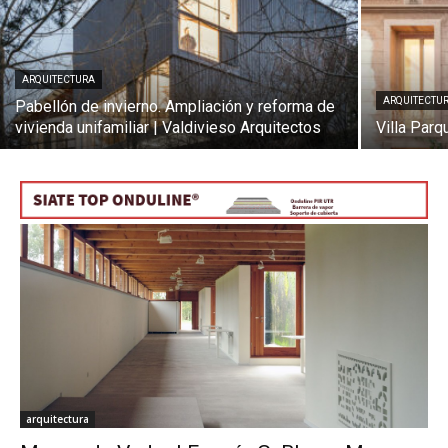
ARQUITECTURA
ARQUITECTU
Pabellón de invierno. Ampliación y reforma de
[:]
vivienda unifamiliar | Valdivieso Arquitectos
Villa Parq
arquitectura