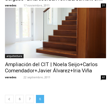
veredes
-
17 noviembre, 2011
31
arquitectura
Ampliación del CIT | Noela Seijo+Carlos
Comendador+Javier Álvarez+Iria Viña
veredes
-
22 septiembre, 2011
61
6
7
8