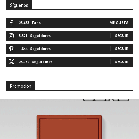
Síguenos
23,683
Fans
ME GUSTA
5,321
Seguidores
SEGUIR
1,844
Seguidores
SEGUIR
23,782
Seguidores
SEGUIR
Promoción