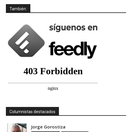
También:
Columnistas destacados
Jorge Gorostiza