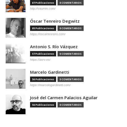
87 Publicaciones
0 COMENTARIOS
http://vaumm.com/
Óscar Tenreiro Degwitz
85 Publicaciones
0 COMENTARIOS
https://oscartenreiro.com/
Antonio S. Río Vázquez
57 Publicaciones
0 COMENTARIOS
https://asrv.es/
Marcelo Gardinetti
56 Publicaciones
0 COMENTARIOS
https://marcelogardinetti.com/
José del Carmen Palacios Aguilar
56 Publicaciones
0 COMENTARIOS