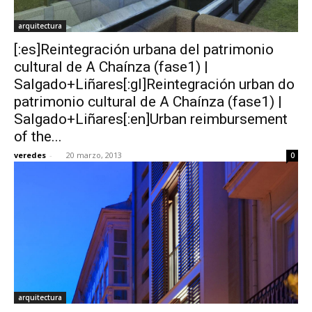
arquitectura
[:es]Reintegración urbana del patrimonio
cultural de A Chaínza (fase1) |
Salgado+Liñares[:gl]Reintegración urban do
patrimonio cultural de A Chaínza (fase1) |
Salgado+Liñares[:en]Urban reimbursement
of the...
veredes
-
20 marzo, 2013
0
arquitectura