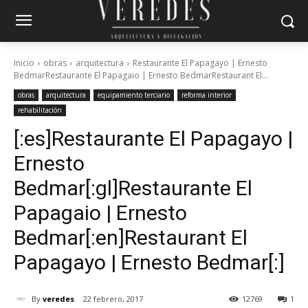
Inicio
obras
arquitectura
Restaurante El Papagayo | Ernesto
BedmarRestaurante El Papagaio | Ernesto BedmarRestaurant El...
obras
arquitectura
equipamiento terciario
reforma interior
rehabilitación
[:es]Restaurante El Papagayo |
Ernesto
Bedmar[:gl]Restaurante El
Papagaio | Ernesto
Bedmar[:en]Restaurant El
Papagayo | Ernesto Bedmar[:]
By
veredes
22 febrero, 2017
12769
1