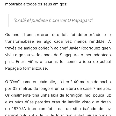
mostraba a todos os seus amigos:
“oxalá el puidese hoxe ver O Papagaio”.
Os anos transcorreron e o loft foi deteriorándose e
transformábase en algo cada vez menos rendible. A
través de amigos coñecín ao chef Javier Rodríguez quen
viviu e gozou varios anos de Singapura, o meu adoptado
país. Entre viños e charlas foi como a idea do actual
Papagaio formalizouse.
O “Oco”, como eu chámolle, só ten 2.40 metros de ancho
por 32 metros de longo e unha altura de case 7 metros.
Orixinalmente tiña unha laxa de formigón, moi pouca luz
e as súas dúas paredes eran de ladrillo visto que datan
do 1870.?A intención foi crear un sitio bañado de luz
natural polo cal o teito de formigón substituíuse por un