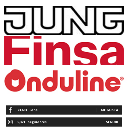
23,683
Fans
ME GUSTA
5,321
Seguidores
SEGUIR