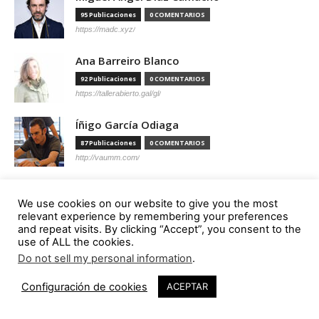
95 Publicaciones
0 COMENTARIOS
https://madc.xyz/
Ana Barreiro Blanco
92 Publicaciones
0 COMENTARIOS
https://tallerabierto.gal/gl/
Íñigo García Odiaga
87 Publicaciones
0 COMENTARIOS
http://vaumm.com/
Óscar Tenreiro Degwitz
We use cookies on our website to give you the most
85 Publicaciones
0 COMENTARIOS
relevant experience by remembering your preferences
https://oscartenreiro.com/
and repeat visits. By clicking “Accept”, you consent to the
use of ALL the cookies.
Antonio S. Río Vázquez
Do not sell my personal information
.
57 Publicaciones
0 COMENTARIOS
Configuración de cookies
ACEPTAR
https://asrv.es/
Marcelo Gardinetti