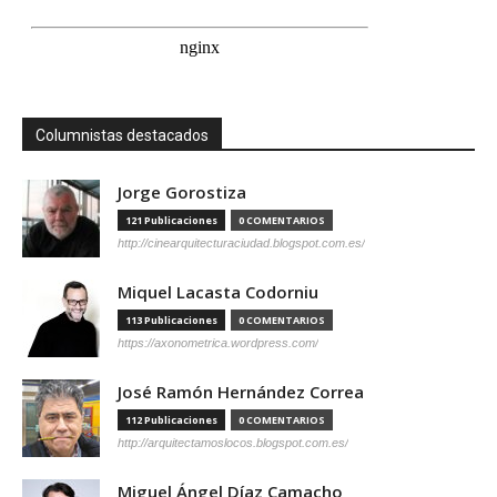
Columnistas destacados
Jorge Gorostiza
121 Publicaciones
0 COMENTARIOS
http://cinearquitecturaciudad.blogspot.com.es/
Miquel Lacasta Codorniu
113 Publicaciones
0 COMENTARIOS
https://axonometrica.wordpress.com/
José Ramón Hernández Correa
112 Publicaciones
0 COMENTARIOS
http://arquitectamoslocos.blogspot.com.es/
Miguel Ángel Díaz Camacho