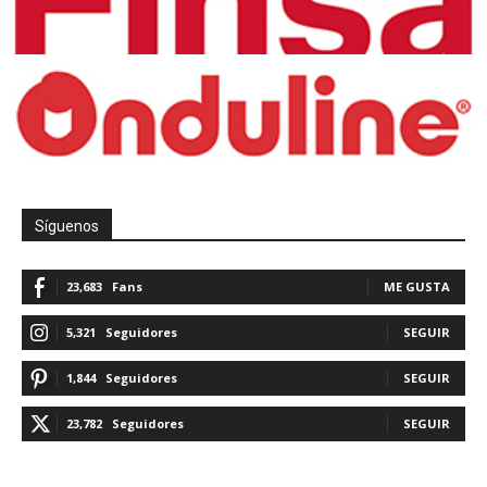
Síguenos
23,683
Fans
ME GUSTA
5,321
Seguidores
SEGUIR
1,844
Seguidores
SEGUIR
23,782
Seguidores
SEGUIR