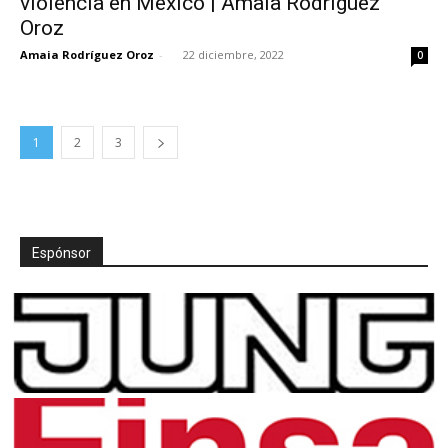
violencia en México | Amaia Rodríguez
Oroz
Amaia Rodríguez Oroz
-
22 diciembre, 2022
0
1
2
3
Espónsor