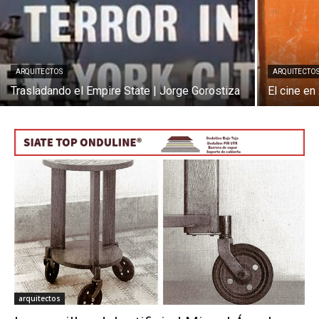
ARQUITECTOS
ARQUITECTO
[:]
Trasladando el Empire State | Jorge Gorostiza
El cine e
arquitectos