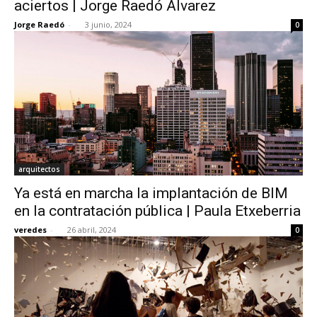
aciertos | Jorge Raedó Álvarez
Jorge Raedó
-
3 junio, 2024
0
arquitectos
Ya está en marcha la implantación de BIM
en la contratación pública | Paula Etxeberria
veredes
-
26 abril, 2024
0