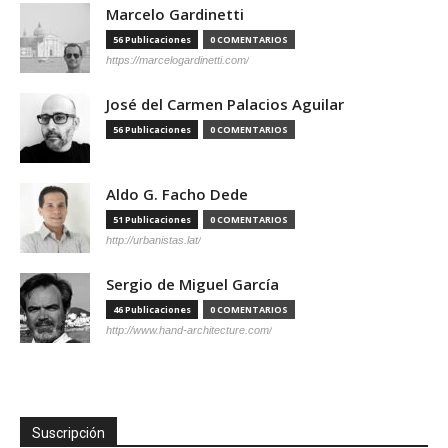
Marcelo Gardinetti
56 Publicaciones
0 COMENTARIOS
https://marcelogardinetti.com/
José del Carmen Palacios Aguilar
56 Publicaciones
0 COMENTARIOS
Aldo G. Facho Dede
51 Publicaciones
0 COMENTARIOS
http://urbanistas.lat/
Sergio de Miguel García
46 Publicaciones
0 COMENTARIOS
http://www.hand-architecture.com/
Suscripción