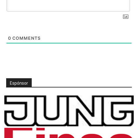
0
COMMENTS
Espónsor