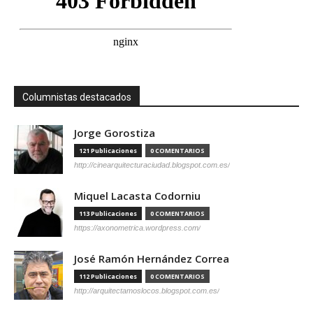
Columnistas destacados
Jorge Gorostiza
121 Publicaciones
0 COMENTARIOS
http://cinearquitecturaciudad.blogspot.com.es/
Miquel Lacasta Codorniu
113 Publicaciones
0 COMENTARIOS
https://axonometrica.wordpress.com/
José Ramón Hernández Correa
112 Publicaciones
0 COMENTARIOS
http://arquitectamoslocos.blogspot.com.es/