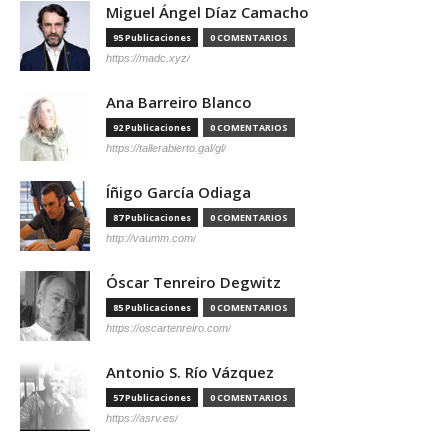
Miguel Ángel Díaz Camacho
95 Publicaciones
0 COMENTARIOS
https://madc.xyz/
Ana Barreiro Blanco
92 Publicaciones
0 COMENTARIOS
https://tallerabierto.gal/gl/
Íñigo García Odiaga
87 Publicaciones
0 COMENTARIOS
http://vaumm.com/
Óscar Tenreiro Degwitz
85 Publicaciones
0 COMENTARIOS
https://oscartenreiro.com/
Antonio S. Río Vázquez
57 Publicaciones
0 COMENTARIOS
https://asrv.es/