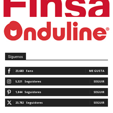
Síguenos
23,683
Fans
ME GUSTA
5,321
Seguidores
SEGUIR
1,844
Seguidores
SEGUIR
23,782
Seguidores
SEGUIR