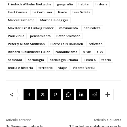
Friedrich Wilhelm Nietzsche
geografía
habitar
historia
lbert Camus
Le Corbusier
límite
Luis Gil Pita
Marcel Duchamp
Martin Heidegger
Max Karl Ernst Ludwig Planck
movimiento
naturaleza
Paul Virilio
pensamiento
Peter Smithson
Peter y Alison Smithson
Pierre Félix Bourdieu
reflexión
Richard Buckminster Fuller
romanticismo
s. xix
s. xx
sociedad
sociologia
sociologia urbana
Team X
teoría
teoría e historia
territorio
viajar
Vicente Verdú
Artículo anterior
Artículo siguiente
Reflexiones sobre la
12 artistas colaboran con la