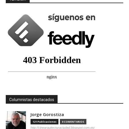
Columnistas destacados
Jorge Gorostiza
121 Publicaciones
0 COMENTARIOS
http://cinearquitecturaciudad.blogspot.com.es/