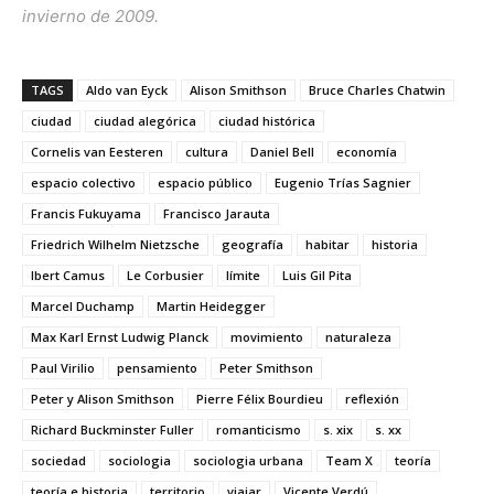
invierno de 2009.
TAGS
Aldo van Eyck
Alison Smithson
Bruce Charles Chatwin
ciudad
ciudad alegórica
ciudad histórica
Cornelis van Eesteren
cultura
Daniel Bell
economía
espacio colectivo
espacio público
Eugenio Trías Sagnier
Francis Fukuyama
Francisco Jarauta
Friedrich Wilhelm Nietzsche
geografía
habitar
historia
lbert Camus
Le Corbusier
límite
Luis Gil Pita
Marcel Duchamp
Martin Heidegger
Max Karl Ernst Ludwig Planck
movimiento
naturaleza
Paul Virilio
pensamiento
Peter Smithson
Peter y Alison Smithson
Pierre Félix Bourdieu
reflexión
Richard Buckminster Fuller
romanticismo
s. xix
s. xx
sociedad
sociologia
sociologia urbana
Team X
teoría
teoría e historia
territorio
viajar
Vicente Verdú