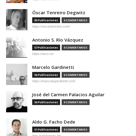
Óscar Tenreiro Degwitz
85 Publicaciones
0 COMENTARIOS
https://oscartenreiro.com/
Antonio S. Río Vázquez
57 Publicaciones
0 COMENTARIOS
https://asrv.es/
Marcelo Gardinetti
56 Publicaciones
0 COMENTARIOS
https://marcelogardinetti.com/
José del Carmen Palacios Aguilar
56 Publicaciones
0 COMENTARIOS
Aldo G. Facho Dede
51 Publicaciones
0 COMENTARIOS
http://urbanistas.lat/