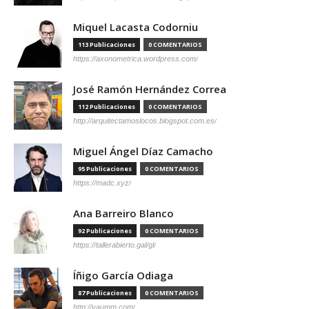
Miquel Lacasta Codorniu
113 Publicaciones
0 COMENTARIOS
https://axonometrica.wordpress.com/
José Ramón Hernández Correa
112 Publicaciones
0 COMENTARIOS
http://arquitectamoslocos.blogspot.com.es/
Miguel Ángel Díaz Camacho
95 Publicaciones
0 COMENTARIOS
https://madc.xyz/
Ana Barreiro Blanco
92 Publicaciones
0 COMENTARIOS
https://tallerabierto.gal/gl/
Íñigo García Odiaga
87 Publicaciones
0 COMENTARIOS
http://vaumm.com/