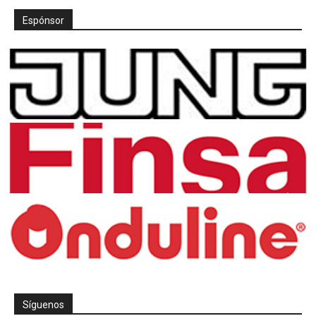
Espónsor
Síguenos