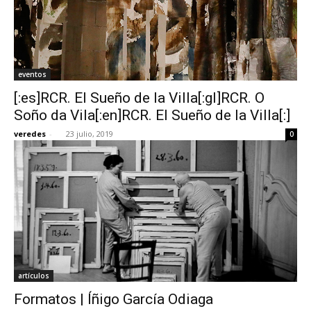
eventos
[:es]RCR. El Sueño de la Villa[:gl]RCR. O
Soño da Vila[:en]RCR. El Sueño de la Villa[:]
veredes
-
23 julio, 2019
0
artículos
Formatos | Íñigo García Odiaga