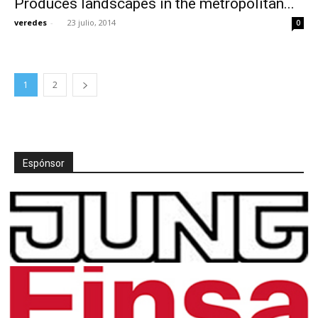
Produces landscapes in the metropolitan...
veredes
-
23 julio, 2014
0
1
2
Espónsor