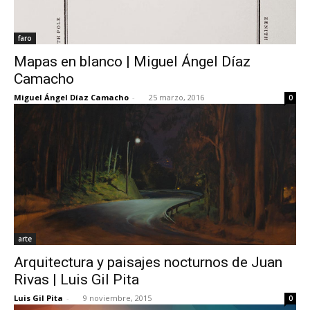
faro
Mapas en blanco | Miguel Ángel Díaz
Camacho
Miguel Ángel Díaz Camacho
-
25 marzo, 2016
0
arte
Arquitectura y paisajes nocturnos de Juan
Rivas | Luis Gil Pita
Luis Gil Pita
-
9 noviembre, 2015
0