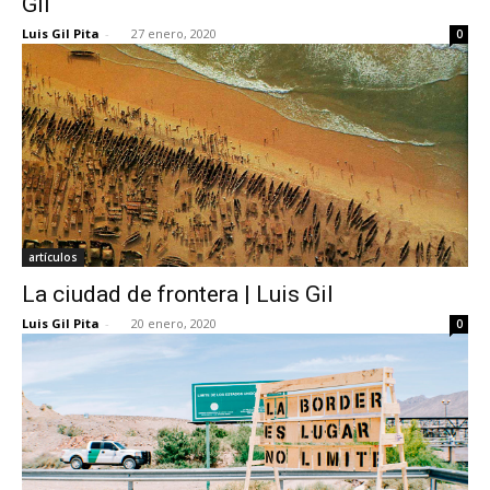
Gil
Luis Gil Pita
-
27 enero, 2020
0
artículos
La ciudad de frontera | Luis Gil
Luis Gil Pita
-
20 enero, 2020
0