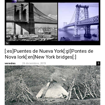
tv
[:es]Puentes de Nueva York[:gl]Pontes de
Nova Iork[:en]New York bridges[:]
veredes
-
26 diciembre, 2019
0