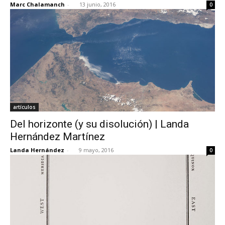
Marc Chalamanch
-
13 junio, 2016
0
artículos
Del horizonte (y su disolución) | Landa
Hernández Martínez
Landa Hernández
-
9 mayo, 2016
0