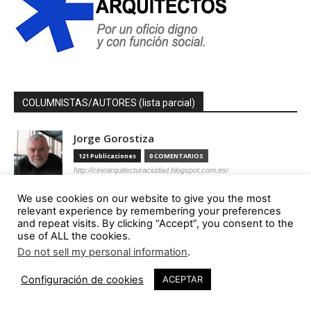
COLUMNISTAS/AUTORES (lista parcial)
Jorge Gorostiza
121 Publicaciones
0 COMENTARIOS
http://cinearquitecturaciudad.blogspot.com.es/
We use cookies on our website to give you the most
Miquel Lacasta Codorniu
relevant experience by remembering your preferences
113 Publicaciones
0 COMENTARIOS
and repeat visits. By clicking “Accept”, you consent to the
https://axonometrica.wordpress.com/
use of ALL the cookies.
Do not sell my personal information
.
José Ramón Hernández Correa
Configuración de cookies
ACEPTAR
112 Publicaciones
0 COMENTARIOS
http://arquitectamoslocos.blogspot.com.es/