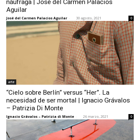
náufraga | José del Carmen Palacios
Aguilar
José del Carmen Palacios Aguilar
-
30 agosto, 2021
0
arte
“Cielo sobre Berlín” versus “Her”. La
necesidad de ser mortal | Ignacio Grávalos
– Patrizia Di Monte
Ignacio Grávalos – Patrizia di Monte
-
26 marzo, 2021
0