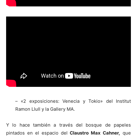
– «2 exposiciones: Venecia y Tokio» del Institut
Ramon Llull y la Gallery MA.
Y lo hace también a través del bosque de papeles
pintados en el espacio del
Claustro Max Cahner,
que