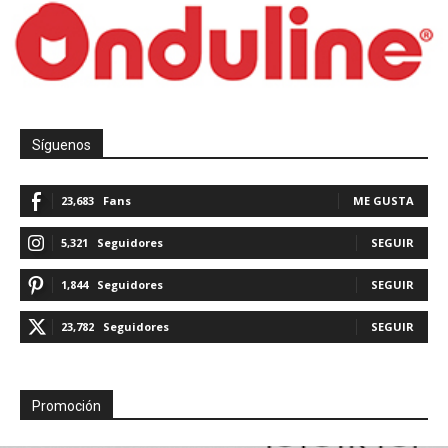
Síguenos
23,683
Fans
ME GUSTA
5,321
Seguidores
SEGUIR
1,844
Seguidores
SEGUIR
23,782
Seguidores
SEGUIR
Promoción