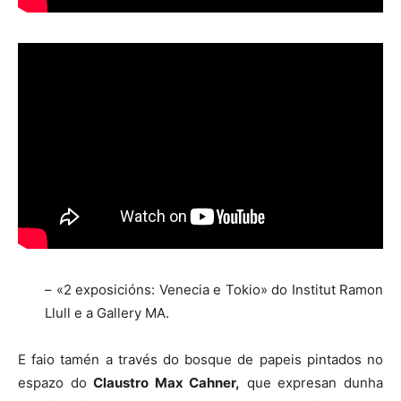
– «2 exposicións: Venecia e Tokio» do Institut Ramon
Llull e a Gallery MA.
E faio tamén a través do bosque de papeis pintados no
espazo do
Claustro Max Cahner,
que expresan dunha