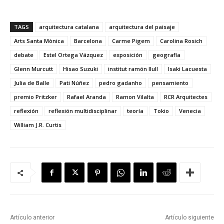
TAGS
arquitectura catalana
arquitectura del paisaje
Arts Santa Mònica
Barcelona
Carme Pigem
Carolina Rosich
debate
Estel Ortega Vázquez
exposición
geografía
Glenn Murcutt
Hisao Suzuki
institut ramón llull
Isaki Lacuesta
Julia de Balle
Pati Núñez
pedro gadanho
pensamiento
premio Pritzker
Rafael Aranda
Ramon Vilalta
RCR Arquitectes
reflexión
reflexión multidisciplinar
teoría
Tokio
Venecia
William J.R. Curtis
Artículo anterior
Artículo siguiente