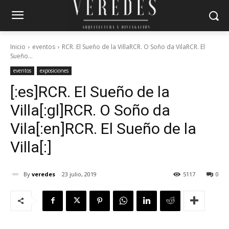
Inicio
eventos
RCR. El Sueño de la VillaRCR. O Soño da VilaRCR. El
Sueño...
eventos
exposiciones
[:es]RCR. El Sueño de la
Villa[:gl]RCR. O Soño da
Vila[:en]RCR. El Sueño de la
Villa[:]
By
veredes
23 julio, 2019
5117
0