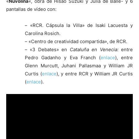
«
Nuvolina
«, obra de Hisao Suzuki y Julia de Balle- y 6
pantallas de vídeo con:
– «RCR. Cápsula la Villa» de Isaki Lacuesta y
Carolina Rosich.
– «Centro de creatividad compartida», de RCR.
– «3 Debates» en
Cataluña en Venecia:
entre
Pedro Gadanho y Eva Franch (
enlace
), entre
Glenn Murcutt, Juhani Pallasmaa y William JR
Curtis (
enlace
), y entre RCR y William JR Curtis
(
enlace
).