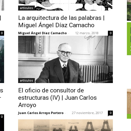
artículos
|
La arquitectura de las palabras |
Miguel Ángel Díaz Camacho
Miguel Ángel Díaz Camacho
-
12 marzo, 2018
0
0
artículos
as
El oficio de consultor de
–
estructuras (IV) | Juan Carlos
Arroyo
Juan Carlos Arroyo Portero
-
27 noviembre, 2017
0
0