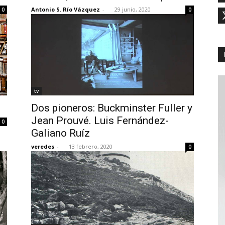
Antonio S. Río Vázquez
-
29 junio, 2020
0
0
tv
Dos pioneros: Buckminster Fuller y
Jean Prouvé. Luis Fernández-
0
Galiano Ruíz
veredes
-
13 febrero, 2020
0