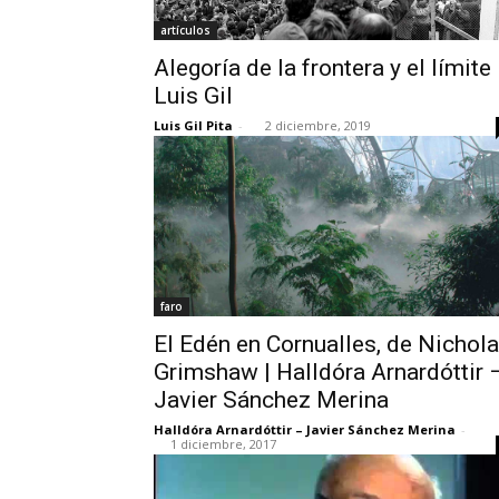
artículos
Alegoría de la frontera y el límite 
Luis Gil
Luis Gil Pita
-
2 diciembre, 2019
faro
El Edén en Cornualles, de Nichol
Grimshaw | Halldóra Arnardóttir 
Javier Sánchez Merina
Halldóra Arnardóttir – Javier Sánchez Merina
-
1 diciembre, 2017