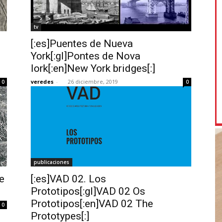
tv
[:es]Puentes de Nueva
York[:gl]Pontes de Nova
Iork[:en]New York bridges[:]
veredes
-
26 diciembre, 2019
0
0
publicaciones
e
[:es]VAD 02. Los
Prototipos[:gl]VAD 02 Os
Prototipos[:en]VAD 02 The
0
Prototypes[:]