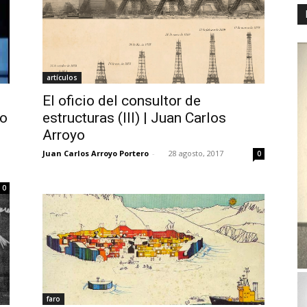
artículos
El oficio del consultor de
to
estructuras (III) | Juan Carlos
Arroyo
Juan Carlos Arroyo Portero
-
28 agosto, 2017
0
0
faro