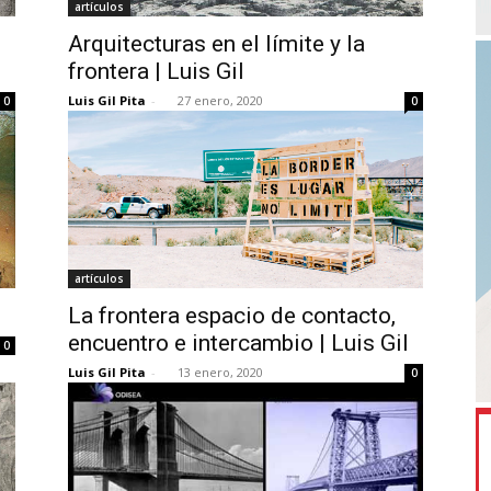
artículos
Arquitecturas en el límite y la
frontera | Luis Gil
Luis Gil Pita
-
27 enero, 2020
0
0
artículos
La frontera espacio de contacto,
encuentro e intercambio | Luis Gil
0
Luis Gil Pita
-
13 enero, 2020
0