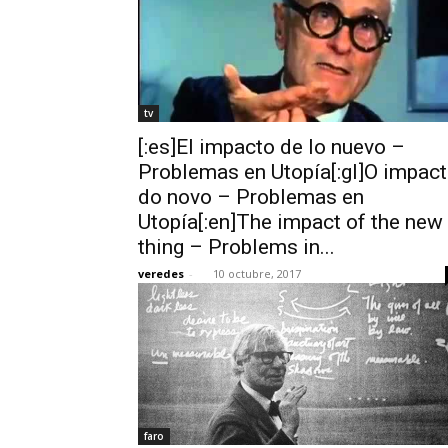
tv
[:es]El impacto de lo nuevo –
Problemas en Utopía[:gl]O impac
do novo – Problemas en
Utopía[:en]The impact of the new
thing – Problems in...
veredes
-
10 octubre, 2017
faro