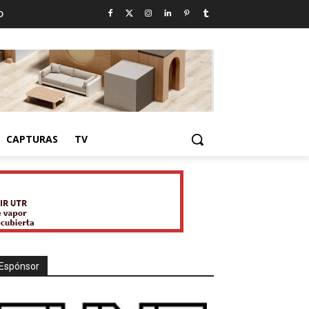
D
CAPTURAS
TV
Espónsor