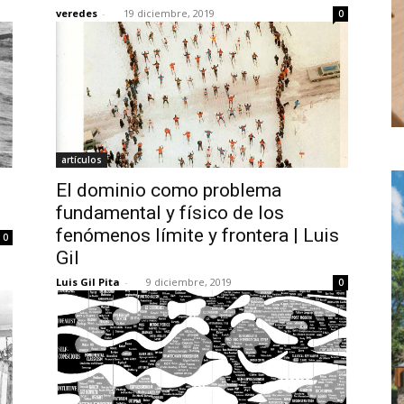
veredes
-
19 diciembre, 2019
0
artículos
El dominio como problema
fundamental y físico de los
fenómenos límite y frontera | Luis
0
Gil
Luis Gil Pita
-
9 diciembre, 2019
0