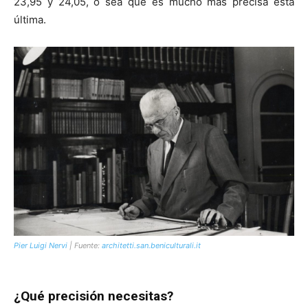
23,95 y 24,05, o sea que es mucho más precisa ésta
última.
Pier Luigi Nervi
| Fuente:
architetti.san.beniculturali.it
¿Qué precisión necesitas?