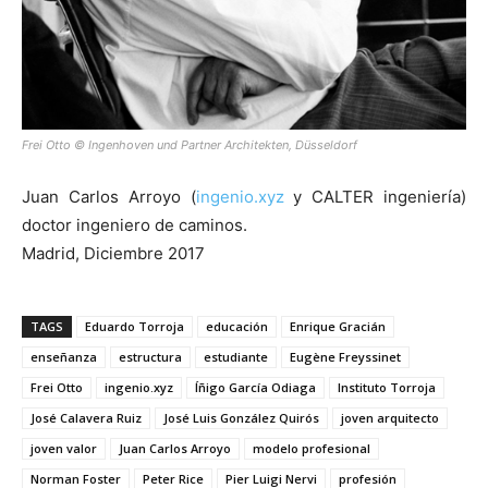
Frei Otto
©
Ingenhoven und Partner Architekten, Düsseldorf
Juan Carlos Arroyo (
ingenio.xyz
y CALTER ingeniería)
doctor ingeniero de caminos.
Madrid, Diciembre 2017
TAGS
Eduardo Torroja
educación
Enrique Gracián
enseñanza
estructura
estudiante
Eugène Freyssinet
Frei Otto
ingenio.xyz
Íñigo García Odiaga
Instituto Torroja
José Calavera Ruiz
José Luis González Quirós
joven arquitecto
joven valor
Juan Carlos Arroyo
modelo profesional
Norman Foster
Peter Rice
Pier Luigi Nervi
profesión