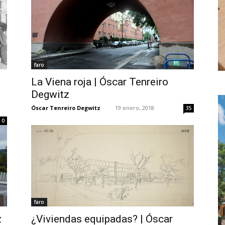
faro
La Viena roja | Óscar Tenreiro
Degwitz
Óscar Tenreiro Degwitz
-
19 enero, 2018
35
0
faro
z
¿Viviendas equipadas? | Óscar