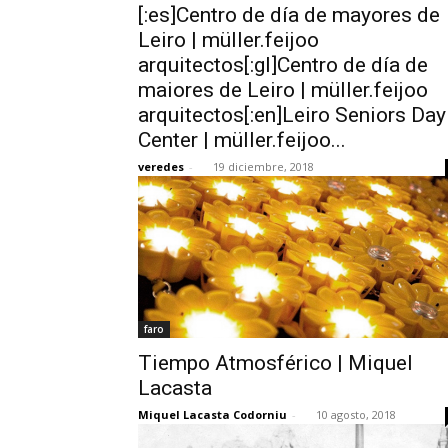
[:es]Centro de día de mayores de
Leiro | müller.feijoo
arquitectos[:gl]Centro de día de
maiores de Leiro | müller.feijoo
arquitectos[:en]Leiro Seniors Day
Center | müller.feijoo...
veredes
-
19 diciembre, 2018
faro
Tiempo Atmosférico | Miquel
Lacasta
Miquel Lacasta Codorniu
-
10 agosto, 2018