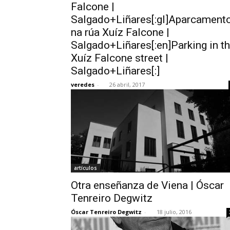
Falcone |
Salgado+Liñares[:gl]Aparcament
na rúa Xuíz Falcone |
Salgado+Liñares[:en]Parking in t
Xuíz Falcone street |
Salgado+Liñares[:]
veredes
-
26 abril, 2017
artículos
Otra enseñanza de Viena | Óscar
Tenreiro Degwitz
Óscar Tenreiro Degwitz
-
18 julio, 2016