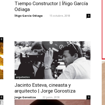
Tiempo Constructor | Íñigo García
Odiaga
Íñigo García Odiaga
-
15 octubre, 2018
0
0
arquitectos
Jacinto Esteva, cineasta y
arquitecto | Jorge Gorostiza
Jorge Gorostiza
-
22 junio, 2018
0
0