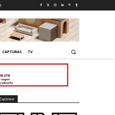
D
CAPTURAS
TV
Espónsor