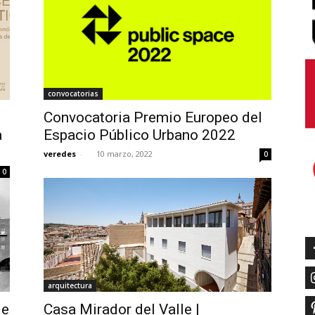
convocatorias
Convocatoria Premio Europeo del
a
Espacio Público Urbano 2022
veredes
-
10 marzo, 2022
0
0
arquitectura
de
Casa Mirador del Valle |