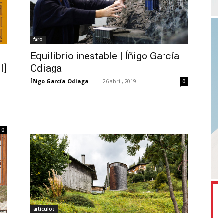
faro
Equilibrio inestable | Íñigo García
l]
Odiaga
Íñigo García Odiaga
-
26 abril, 2019
0
0
artículos