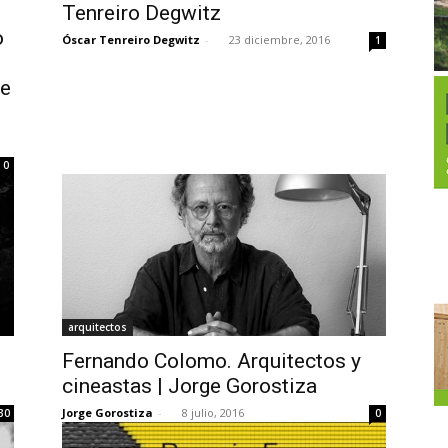
Tenreiro Degwitz
o
Óscar Tenreiro Degwitz
-
23 diciembre, 2016
1
he
0
arquitectos
Fernando Colomo. Arquitectos y
cineastas | Jorge Gorostiza
Jorge Gorostiza
-
8 julio, 2016
30
0