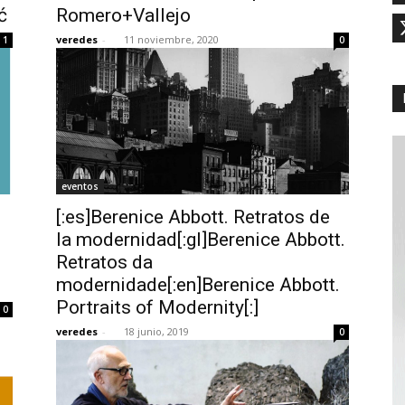
ć
Romero+Vallejo
veredes
-
11 noviembre, 2020
1
0
eventos
[:es]Berenice Abbott. Retratos de
la modernidad[:gl]Berenice Abbott.
Retratos da
modernidade[:en]Berenice Abbott.
Portraits of Modernity[:]
0
veredes
-
18 junio, 2019
0