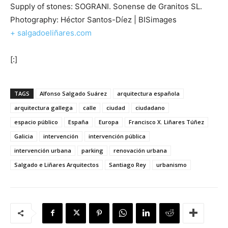
Supply of stones:
SOGRANI. Sonense de Granitos SL.
Photography: Héctor Santos-Díez | BISimages
+ salgadoeliñares.com
[:]
TAGS
Alfonso Salgado Suárez
arquitectura española
arquitectura gallega
calle
ciudad
ciudadano
espacio público
España
Europa
Francisco X. Liñares Túñez
Galicia
intervención
intervención pública
intervención urbana
parking
renovación urbana
Salgado e Liñares Arquitectos
Santiago Rey
urbanismo