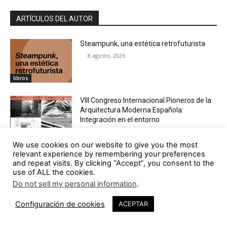
ARTÍCULOS DEL AUTOR
Steampunk, una estética retrofuturista
8 agosto, 2026
libros
VIII Congreso Internacional Pioneros de la
Arquitectura Moderna Española:
Integración en el entorno
6 agosto, 2026
tv
We use cookies on our website to give you the most
relevant experience by remembering your preferences
Dental Seny | David Hernández
and repeat visits. By clicking “Accept”, you consent to the
Arquitectura – Murillo Arquitectos
use of ALL the cookies.
5 agosto, 2026
Do not sell my personal information
.
arquitectura
Configuración de cookies
ACEPTAR
Poética del abandono. Siza en Panticosa
4 agosto, 2026