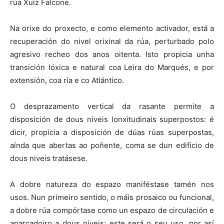
rúa Xuíz Falcone.
Na orixe do proxecto, e como elemento activador, está a
recuperación do nivel orixinal da rúa, perturbado polo
agresivo recheo dos anos oitenta. Isto propicia unha
transición lóxica e natural coa Leira do Marqués, e por
extensión, coa ría e co Atlántico.
O desprazamento vertical da rasante permite a
disposición de dous niveis lonxitudinais superpostos: é
dicir, propicia a disposición de dúas rúas superpostas,
aínda que abertas ao poñente, coma se dun edificio de
dous niveis tratásese.
A dobre natureza do espazo maniféstase tamén nos
usos. Nun primeiro sentido, o máis prosaico ou funcional,
a dobre rúa compórtase como un espazo de circulación e
aparcadoiro a dous niveis: este será o seu uso, por así