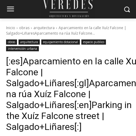
Inicio
obras
arquitectura
Aparcamiento en la calle Xuíz Falcone |
Salgado+LiñaresAparcamento na rúa Xuíz Falcone...
obras
arquitectura
equipamiento dotacional
espacio publico
intervención urbana
[:es]Aparcamiento en la calle Xu
Falcone |
Salgado+Liñares[:gl]Aparcamen
na rúa Xuíz Falcone |
Salgado+Liñares[:en]Parking in
the Xuíz Falcone street |
Salgado+Liñares[:]