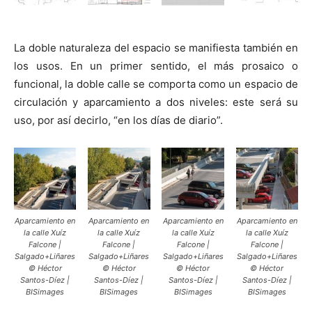
La doble naturaleza del espacio se manifiesta también en
los usos. En un primer sentido, el más prosaico o
funcional, la doble calle se comporta como un espacio de
circulación y aparcamiento a dos niveles: este será su
uso, por así decirlo, “en los días de diario”.
Aparcamiento en
Aparcamiento en
Aparcamiento en
Aparcamiento en
la calle Xuíz
la calle Xuíz
la calle Xuíz
la calle Xuíz
Falcone |
Falcone |
Falcone |
Falcone |
Salgado+Liñares
Salgado+Liñares
Salgado+Liñares
Salgado+Liñares
© Héctor
© Héctor
© Héctor
© Héctor
Santos-Díez |
Santos-Díez |
Santos-Díez |
Santos-Díez |
BISimages
BISimages
BISimages
BISimages