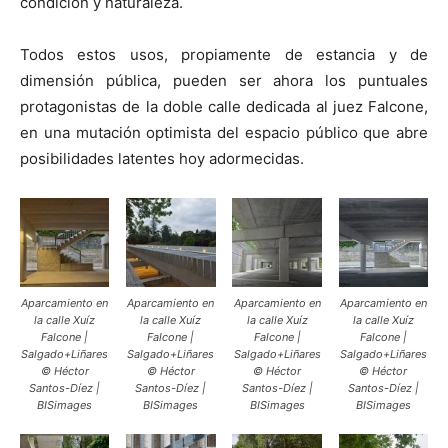
condición y naturaleza.
Todos estos usos, propiamente de estancia y de
dimensión pública, pueden ser ahora los puntuales
protagonistas de la doble calle dedicada al juez Falcone,
en una mutación optimista del espacio público que abre
posibilidades latentes hoy adormecidas.
Aparcamiento en
Aparcamiento en
Aparcamiento en
Aparcamiento en
la calle Xuíz
la calle Xuíz
la calle Xuíz
la calle Xuíz
Falcone |
Falcone |
Falcone |
Falcone |
Salgado+Liñares
Salgado+Liñares
Salgado+Liñares
Salgado+Liñares
© Héctor
© Héctor
© Héctor
© Héctor
Santos-Díez |
Santos-Díez |
Santos-Díez |
Santos-Díez |
BISimages
BISimages
BISimages
BISimages