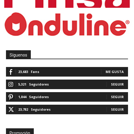
Síguenos
23,683
Fans
ME GUSTA
5,321
Seguidores
SEGUIR
1,844
Seguidores
SEGUIR
23,782
Seguidores
SEGUIR
Promoción