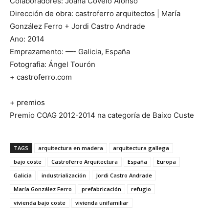
Colaboradores: Joana Covelo Alonso
Dirección de obra: castroferro arquitectos | María
González Ferro + Jordi Castro Andrade
Ano: 2014
Emprazamento: —- Galicia, España
Fotografia: Ángel Tourón
+ castroferro.com
+ premios
Premio COAG 2012-2014 na categoría de Baixo Custe
TAGS
arquitectura en madera
arquitectura gallega
bajo coste
Castroferro Arquitectura
España
Europa
Galicia
industrialización
Jordi Castro Andrade
María González Ferro
prefabricación
refugio
vivienda bajo coste
vivienda unifamiliar