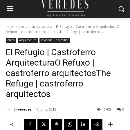
Inicio
obras
arquitectura
El Refugio | Castroferro ArquitecturaO
Refuxo | castroferro arquitectosThe Refuge | castroferro...
obras
arquitectura
vivienda unifamiliar
El Refugio | Castroferro
Arquitectura
O Refuxo |
castroferro arquitectos
The
Refuge | castroferro
arquitectos
By
veredes
10 junio, 2015
10705
0