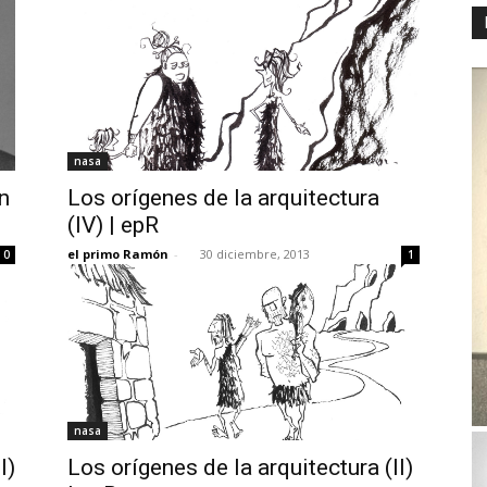
nasa
n
Los orígenes de la arquitectura
(IV) | epR
el primo Ramón
-
30 diciembre, 2013
0
1
nasa
I)
Los orígenes de la arquitectura (II)