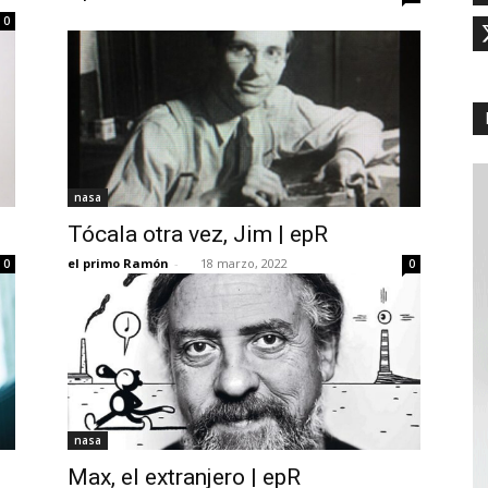
0
nasa
Tócala otra vez, Jim | epR
el primo Ramón
-
18 marzo, 2022
0
0
nasa
Max, el extranjero | epR