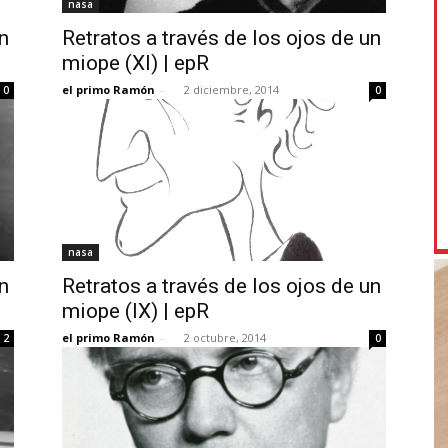
nasa
n
Retratos a través de los ojos de un
miope (XI) | epR
el primo Ramón
-
2 diciembre, 2014
0
0
nasa
n
Retratos a través de los ojos de un
miope (IX) | epR
el primo Ramón
-
2 octubre, 2014
2
0