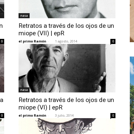
nasa
n
Retratos a través de los ojos de un
miope (VII) | epR
el primo Ramón
-
1 agosto, 2014
0
0
nasa
ja
Retratos a través de los ojos de un
miope (VI) | epR
el primo Ramón
-
3 julio, 2014
0
0