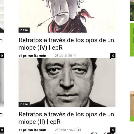
nasa
n
Retratos a través de los ojos de un
miope (IV) | epR
el primo Ramón
-
28 abril, 2014
0
0
nasa
n
Retratos a través de los ojos de un
miope (II) | epR
el primo Ramón
-
28 febrero, 2014
0
0