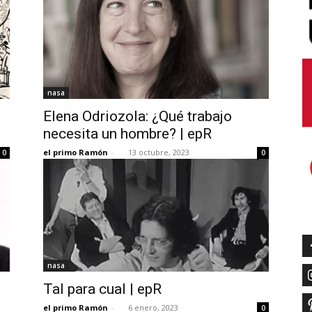
nasa
|
Elena Odriozola: ¿Qué trabajo
necesita un hombre? | epR
el primo Ramón
-
13 octubre, 2023
0
0
nasa
Tal para cual | epR
el primo Ramón
-
6 enero, 2023
0