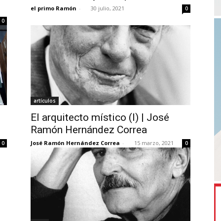
el primo Ramón
-
30 julio, 2021
0
0
artículos
El arquitecto místico (I) | José
Ramón Hernández Correa
José Ramón Hernández Correa
-
15 marzo, 2021
0
0