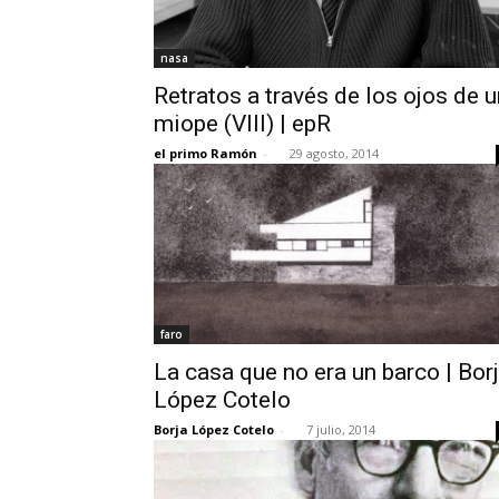
nasa
Retratos a través de los ojos de u
miope (VIII) | epR
el primo Ramón
-
29 agosto, 2014
faro
La casa que no era un barco | Bor
López Cotelo
Borja López Cotelo
-
7 julio, 2014