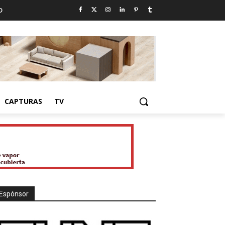
D
CAPTURAS
TV
Espónsor