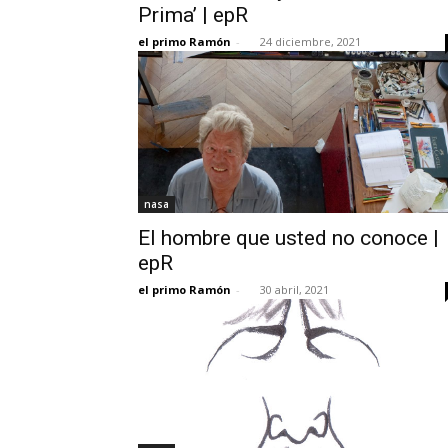
Prima’ | epR
el primo Ramón
-
24 diciembre, 2021
nasa
El hombre que usted no conoce |
epR
el primo Ramón
-
30 abril, 2021