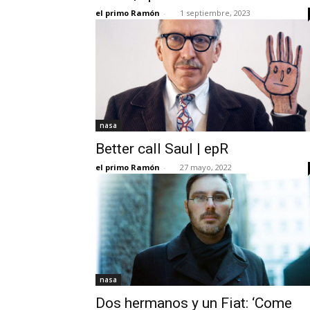
el primo Ramón
-
1 septiembre, 2023
nasa
Better call Saul | epR
el primo Ramón
-
27 mayo, 2022
nasa
Dos hermanos y un Fiat: ‘Come