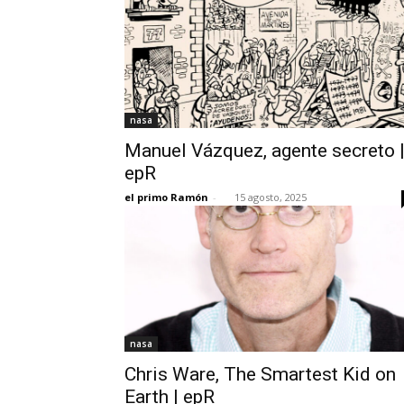
nasa
Manuel Vázquez, agente secreto 
epR
el primo Ramón
-
15 agosto, 2025
nasa
Chris Ware, The Smartest Kid on
Earth | epR