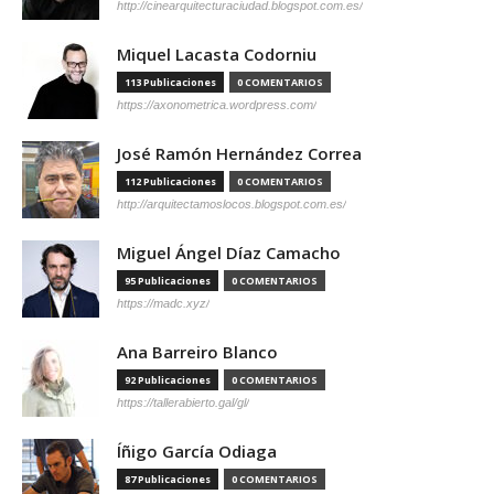
http://cinearquitecturaciudad.blogspot.com.es/
Miquel Lacasta Codorniu
113 Publicaciones
0 COMENTARIOS
https://axonometrica.wordpress.com/
José Ramón Hernández Correa
112 Publicaciones
0 COMENTARIOS
http://arquitectamoslocos.blogspot.com.es/
Miguel Ángel Díaz Camacho
95 Publicaciones
0 COMENTARIOS
https://madc.xyz/
Ana Barreiro Blanco
92 Publicaciones
0 COMENTARIOS
https://tallerabierto.gal/gl/
Íñigo García Odiaga
87 Publicaciones
0 COMENTARIOS