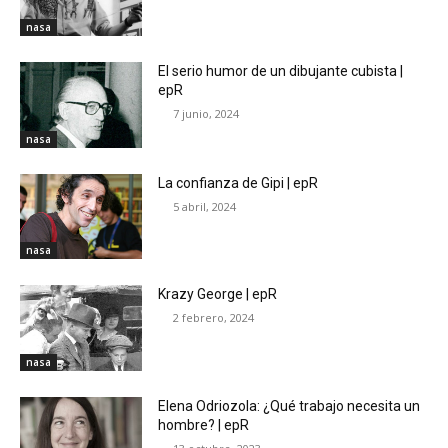
nasa
El serio humor de un dibujante cubista |
epR
7 junio, 2024
nasa
La confianza de Gipi | epR
5 abril, 2024
nasa
Krazy George | epR
2 febrero, 2024
nasa
Elena Odriozola: ¿Qué trabajo necesita un
hombre? | epR