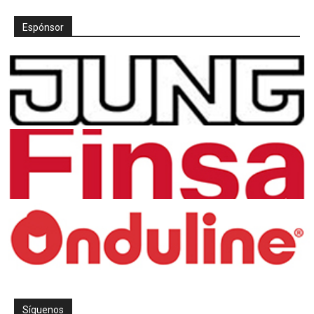
Espónsor
Síguenos