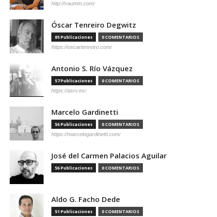
http://vaumm.com/
Óscar Tenreiro Degwitz
85 Publicaciones
0 COMENTARIOS
https://oscartenreiro.com/
Antonio S. Río Vázquez
57 Publicaciones
0 COMENTARIOS
https://asrv.es/
Marcelo Gardinetti
56 Publicaciones
0 COMENTARIOS
https://marcelogardinetti.com/
José del Carmen Palacios Aguilar
56 Publicaciones
0 COMENTARIOS
Aldo G. Facho Dede
51 Publicaciones
0 COMENTARIOS