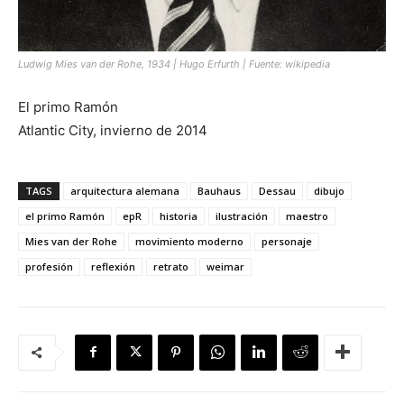
Ludwig Mies van der Rohe, 1934 | Hugo Erfurth | Fuente:
wikipedia
El primo Ramón
Atlantic City, invierno de 2014
TAGS
arquitectura alemana
Bauhaus
Dessau
dibujo
el primo Ramón
epR
historia
ilustración
maestro
Mies van der Rohe
movimiento moderno
personaje
profesión
reflexión
retrato
weimar