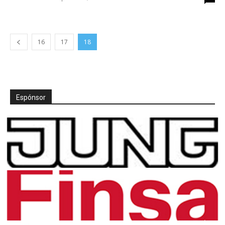
16
17
18
Espónsor