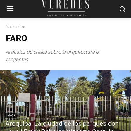
Inicio
faro
FARO
Artículos de crítica sobre la arquitectura o
tangentes
FARO
Arequipa: La ciudad de los parques con