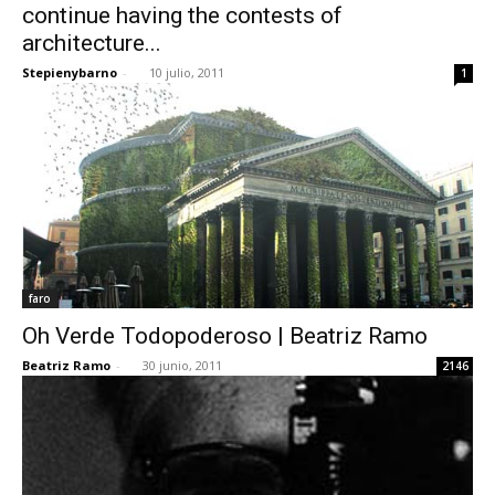
continue having the contests of
architecture...
Stepienybarno
-
10 julio, 2011
1
faro
Oh Verde Todopoderoso | Beatriz Ramo
Beatriz Ramo
-
30 junio, 2011
2146