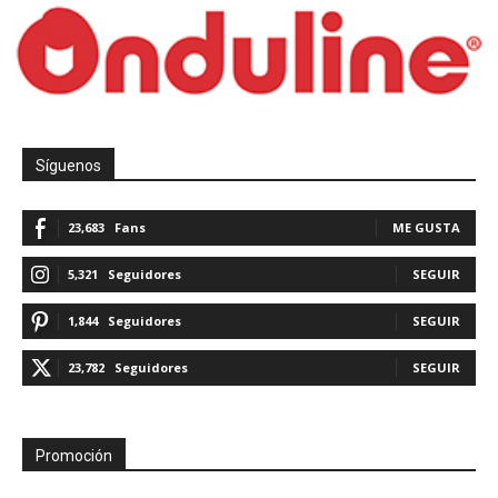
Síguenos
23,683
Fans
ME GUSTA
5,321
Seguidores
SEGUIR
1,844
Seguidores
SEGUIR
23,782
Seguidores
SEGUIR
Promoción