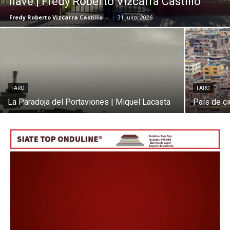
llave | Fredy Roberto Vizcarra Castillo
Fredy Roberto Vizcarra Castillo
-
31 julio, 2026
[:]
FARO
FARO
La Paradoja del Portaviones | Miquel Lacasta
País de c