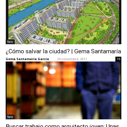
faro
¿Cómo salvar la ciudad? | Gema Santamaría
Gema Santamaría García
-
24 noviembre, 2011
10
faro
Buscar trabajo como arquitecto joven: Unas