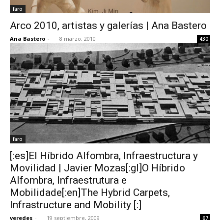
faro
Arco 2010, artistas y galerías | Ana Bastero
Ana Bastero
-
8 marzo, 2010
430
faro
[:es]El Híbrido Alfombra, Infraestructura y
Movilidad | Javier Mozas[:gl]O Híbrido
Alfombra, Infraestrutura e
Mobilidade[:en]The Hybrid Carpets,
Infrastructure and Mobility [:]
veredes
-
19 septiembre, 2009
67