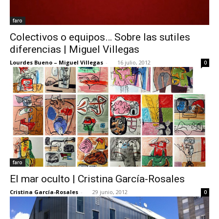
faro
Colectivos o equipos… Sobre las sutiles
diferencias | Miguel Villegas
Lourdes Bueno – Miguel Villegas
-
16 julio, 2012
0
faro
El mar oculto | Cristina García-Rosales
Cristina García-Rosales
-
29 junio, 2012
0