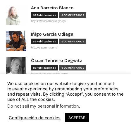
Ana Barreiro Blanco
92 Publicaciones
0 COMENTARIOS
https://tallerabierto.gal/gl/
Íñigo García Odiaga
87 Publicaciones
0 COMENTARIOS
http://vaumm.com/
Óscar Tenreiro Degwitz
85 Publicaciones
0 COMENTARIOS
https://oscartenreiro.com/
We use cookies on our website to give you the most
Antonio S. Río Vázquez
relevant experience by remembering your preferences
and repeat visits. By clicking “Accept”, you consent to the
57 Publicaciones
0 COMENTARIOS
use of ALL the cookies.
https://asrv.es/
Do not sell my personal information
.
Marcelo Gardinetti
Configuración de cookies
ACEPTAR
56 Publicaciones
0 COMENTARIOS
https://marcelogardinetti.com/