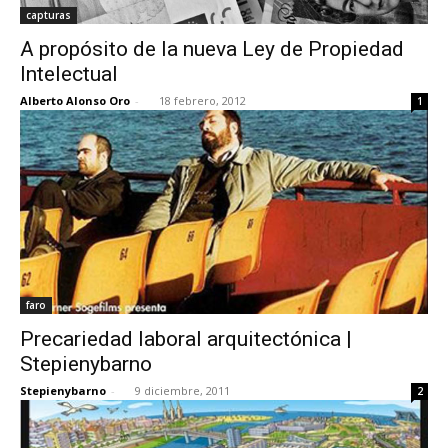
capturas
A propósito de la nueva Ley de Propiedad
Intelectual
Alberto Alonso Oro
-
18 febrero, 2012
1
faro
Precariedad laboral arquitectónica |
Stepienybarno
Stepienybarno
-
9 diciembre, 2011
2