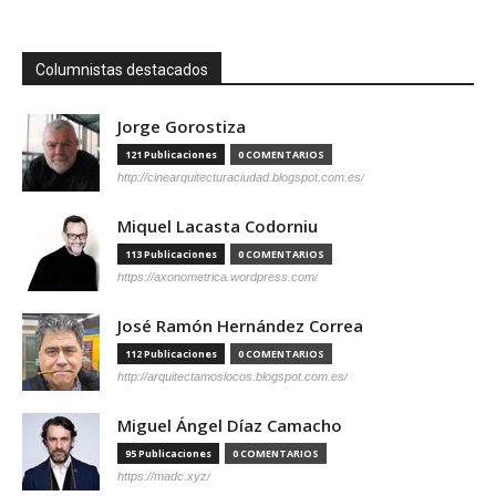
Columnistas destacados
Jorge Gorostiza
121 Publicaciones
0 COMENTARIOS
http://cinearquitecturaciudad.blogspot.com.es/
Miquel Lacasta Codorniu
113 Publicaciones
0 COMENTARIOS
https://axonometrica.wordpress.com/
José Ramón Hernández Correa
112 Publicaciones
0 COMENTARIOS
http://arquitectamoslocos.blogspot.com.es/
Miguel Ángel Díaz Camacho
95 Publicaciones
0 COMENTARIOS
https://madc.xyz/