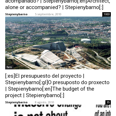
acompañado? | Stepienybarno[:en]Architect,
alone or accompanied? | Stepienybarno[:]
Stepienybarno
-
5 septiembre, 2010
1003
faro
[:es]El presupuesto del proyecto |
Stepienybarno[:gl]O presuposto do proxecto
| Stepienybarno[:en]The budget of the
project | Stepienybarno[:]
Stepienybarno
-
8 agosto, 2010
35