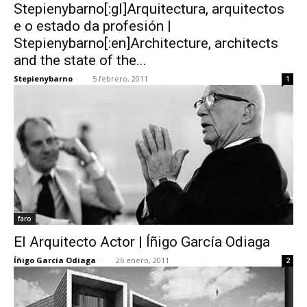
Stepienybarno[:gl]Arquitectura, arquitectos
e o estado da profesión |
Stepienybarno[:en]Architecture, architects
and the state of the...
Stepienybarno
-
5 febrero, 2011
1
faro
El Arquitecto Actor | Íñigo García Odiaga
Íñigo García Odiaga
-
26 enero, 2011
2