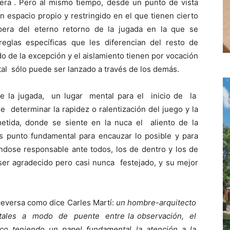
era
. Pero al mismo tiempo, desde un punto de vista
n espacio propio y restringido en el que tienen cierto
spera del eterno retorno de la jugada en la que se
eglas específicas que les diferencian del resto de
 de la excepción y el aislamiento tienen por vocación
tal sólo puede ser lanzado a través de los demás.
e la jugada, un lugar mental para el inicio de la
 determinar la rapidez o ralentización del juego y la
tida, donde se siente en la nuca el aliento de la
es punto fundamental para encauzar lo posible y para
ándose responsable ante todos, los de dentro y los de
ser agradecido pero casi nunca festejado, y su mejor
eversa como dice Carles Martí:
un hombre-arquitecto
ales a modo de puente entre la observación, el
ico, teniendo un papel fundamental la atención a la