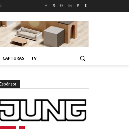
D
CAPTURAS
TV
Espónsor