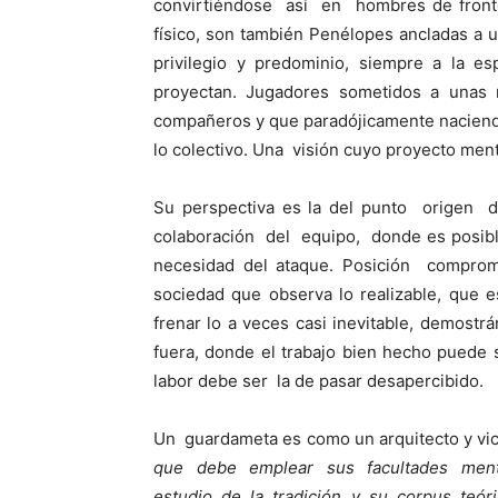
convirtiéndose así en hombres de front
físico, son también Penélopes ancladas a u
privilegio y predominio, siempre a la e
proyectan. Jugadores sometidos a unas r
compañeros y que paradójicamente naciendo
lo colectivo. Una visión cuyo proyecto men
Su perspectiva es la del punto origen d
colaboración del equipo, donde es posible
necesidad del ataque. Posición comprome
sociedad que observa lo realizable, que 
frenar lo a veces casi inevitable, demostr
fuera, donde el trabajo bien hecho puede 
labor debe ser la de pasar desapercibido.
Un guardameta es como un arquitecto y vic
que debe emplear sus facultades ment
estudio de la tradición y su corpus teór