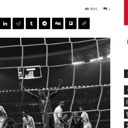
8836
2