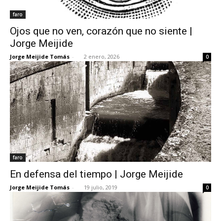
faro
Ojos que no ven, corazón que no siente |
Jorge Meijide
Jorge Meijide Tomás
-
2 enero, 2026
0
faro
En defensa del tiempo | Jorge Meijide
Jorge Meijide Tomás
-
19 julio, 2019
0