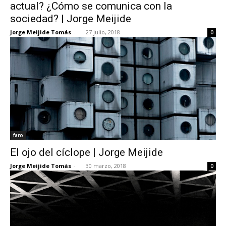
actual? ¿Cómo se comunica con la
sociedad? | Jorge Meijide
Jorge Meijide Tomás
-
27 julio, 2018
0
faro
El ojo del cíclope | Jorge Meijide
Jorge Meijide Tomás
-
30 marzo, 2018
0