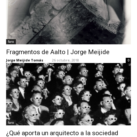
faro
Fragmentos de Aalto | Jorge Meijide
Jorge Meijide Tomás
-
26 octubre, 2018
0
faro
¿Qué aporta un arquitecto a la sociedad