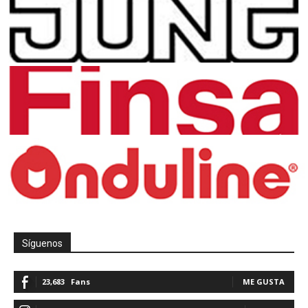
Síguenos
23,683
Fans
ME GUSTA