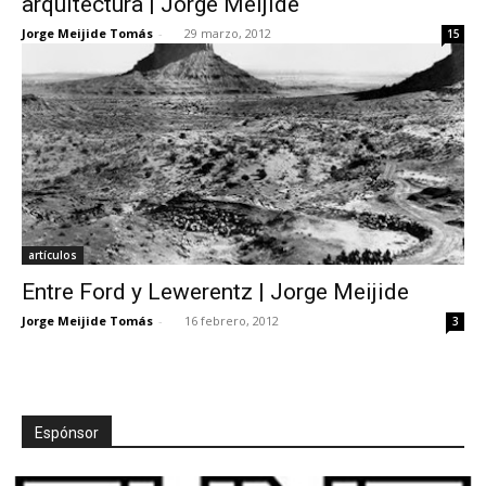
arquitectura | Jorge Meijide
Jorge Meijide Tomás
-
29 marzo, 2012
15
artículos
Entre Ford y Lewerentz | Jorge Meijide
Jorge Meijide Tomás
-
16 febrero, 2012
3
Espónsor