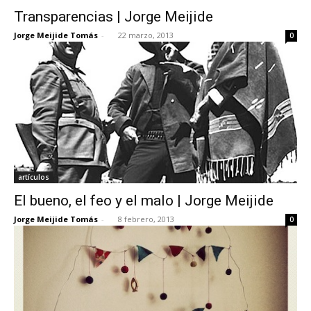
Transparencias | Jorge Meijide
Jorge Meijide Tomás
-
22 marzo, 2013
0
artículos
El bueno, el feo y el malo | Jorge Meijide
Jorge Meijide Tomás
-
8 febrero, 2013
0