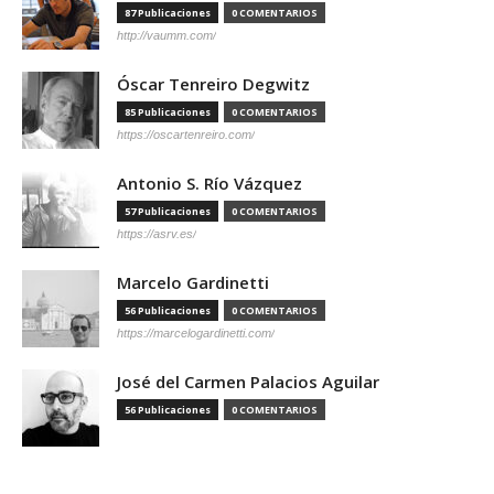
87 Publicaciones
0 COMENTARIOS
http://vaumm.com/
Óscar Tenreiro Degwitz
85 Publicaciones
0 COMENTARIOS
https://oscartenreiro.com/
Antonio S. Río Vázquez
57 Publicaciones
0 COMENTARIOS
https://asrv.es/
Marcelo Gardinetti
56 Publicaciones
0 COMENTARIOS
https://marcelogardinetti.com/
José del Carmen Palacios Aguilar
56 Publicaciones
0 COMENTARIOS