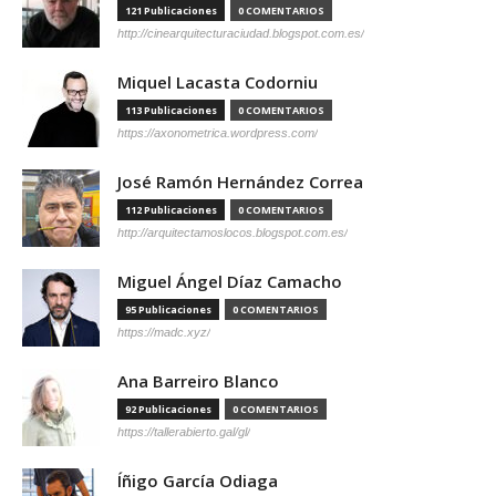
121 Publicaciones
0 COMENTARIOS
http://cinearquitecturaciudad.blogspot.com.es/
Miquel Lacasta Codorniu
113 Publicaciones
0 COMENTARIOS
https://axonometrica.wordpress.com/
José Ramón Hernández Correa
112 Publicaciones
0 COMENTARIOS
http://arquitectamoslocos.blogspot.com.es/
Miguel Ángel Díaz Camacho
95 Publicaciones
0 COMENTARIOS
https://madc.xyz/
Ana Barreiro Blanco
92 Publicaciones
0 COMENTARIOS
https://tallerabierto.gal/gl/
Íñigo García Odiaga