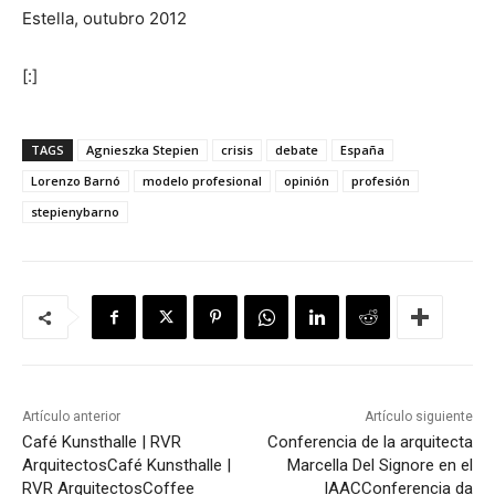
Estella, outubro 2012
[:]
TAGS
Agnieszka Stepien
crisis
debate
España
Lorenzo Barnó
modelo profesional
opinión
profesión
stepienybarno
Artículo anterior
Artículo siguiente
Café Kunsthalle | RVR
Conferencia de la arquitecta
Arquitectos
Café Kunsthalle |
Marcella Del Signore en el
RVR Arquitectos
Coffee
IAAC
Conferencia da