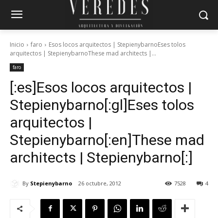
Inicio
faro
Esos locos arquitectos | StepienybarnoEses tolos
arquitectos | StepienybarnoThese mad architects |...
faro
[:es]Esos locos arquitectos |
Stepienybarno[:gl]Eses tolos
arquitectos |
Stepienybarno[:en]These mad
architects | Stepienybarno[:]
By
Stepienybarno
26 octubre, 2012
7528
4