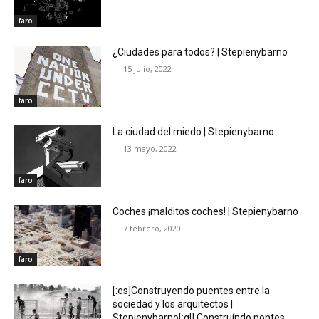
faro
¿Ciudades para todos? | Stepienybarno
15 julio, 2022
faro
La ciudad del miedo | Stepienybarno
13 mayo, 2022
faro
Coches ¡malditos coches! | Stepienybarno
7 febrero, 2020
faro
[:es]Construyendo puentes entre la
sociedad y los arquitectos |
Stepienybarno[:gl] Construíndo pontes