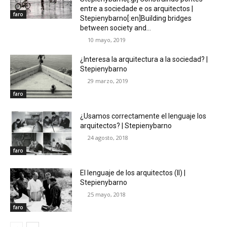
entre a sociedade e os arquitectos |
faro
Stepienybarno[:en]Building bridges
between society and...
10 mayo, 2019
¿Interesa la arquitectura a la sociedad? |
Stepienybarno
29 marzo, 2019
faro
¿Usamos correctamente el lenguaje los
arquitectos? | Stepienybarno
24 agosto, 2018
faro
El lenguaje de los arquitectos (II) |
Stepienybarno
25 mayo, 2018
faro