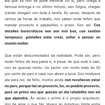
ata que xa non se pode mellorar ou si, pero chega a
famosa entrega e no último minuto, sen folgos, chegan
(cando chegan) con toda a tarefa. Ás veces, despois de
centos de horas de traballo, non saben onde teñen que
mandar proxecto e pásaselles o prazo. Son así.
Cos
detalles burocráticos non son moi bos, coa xestión
tampouco; gústalles máis crear, soñar e pensar un
mundo mellor.
Que están desconectados da realidade. Pode ser, pero
están feitos de boa pasta e, a pesar da que está a caer,
non se queixan moito. Un sector con moito máis do 50
por cento de paro e case non abren a boca. Son modosos
ata para iso; de feito, moitos aínda
non recoñecen estar
no paro, porque hai un proxecto, bo, un posible proxecto,
para un primo seu que quizais un día rehabilite non sei
que alpendre.
Ás veces o primo é o propio arquitecto.
Isto de amar o que fan, lévaos ao dubidoso límite entre