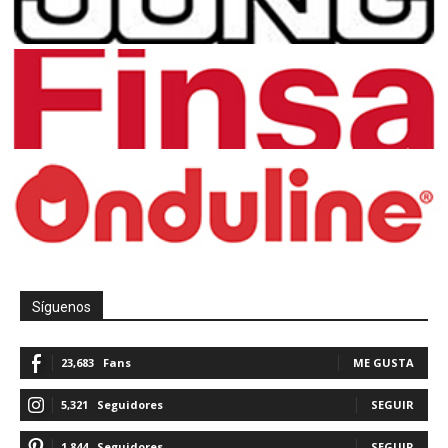
Síguenos
23,683
Fans
ME GUSTA
5,321
Seguidores
SEGUIR
1,844
Seguidores
SEGUIR