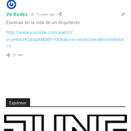
Ve Redes
13 years ago
Escenas en la vida de un Arquitecto
http://www.youtube.com/watch?
v=pHbbsKUpqpM&NR=1&feature=endscreen&noredirect
=1
0
Espónsor