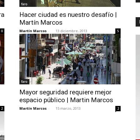
faro
ra
Hacer ciudad es nuestro desafío |
Martín Marcos
Martín Marcos
-
13 diciembre, 2013
0
5
faro
Mayor seguridad requiere mejor
espacio público | Martin Marcos
Martín Marcos
-
15 marzo, 2013
2
2