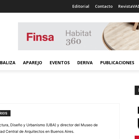
Editorial
Contacto
RevistaVA
BALIZA
APAREJO
EVENTOS
DERIVA
PUBLICACIONES
RIOS
ctura, Diseño y Urbanis­mo (UBA) y director del Museo de
dad Central de Arquitectos en Buenos Aires.