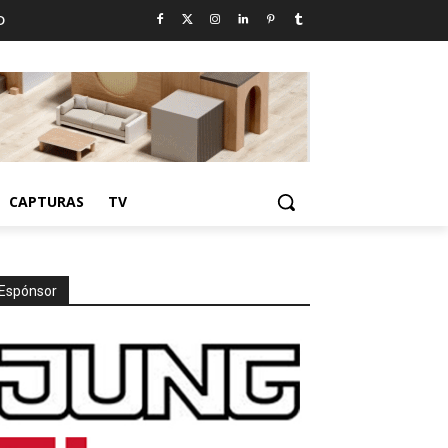
D
CAPTURAS
TV
Espónsor