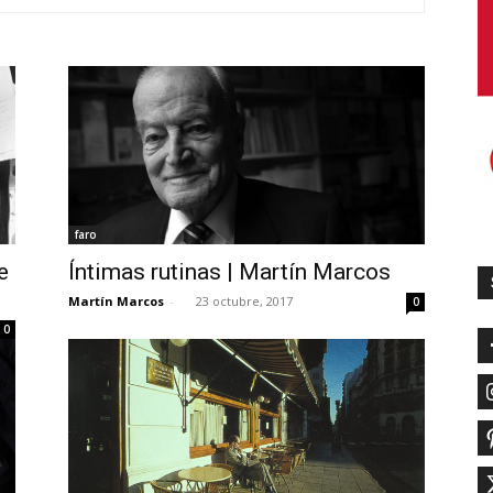
faro
e
Íntimas rutinas | Martín Marcos
Martín Marcos
-
23 octubre, 2017
0
0