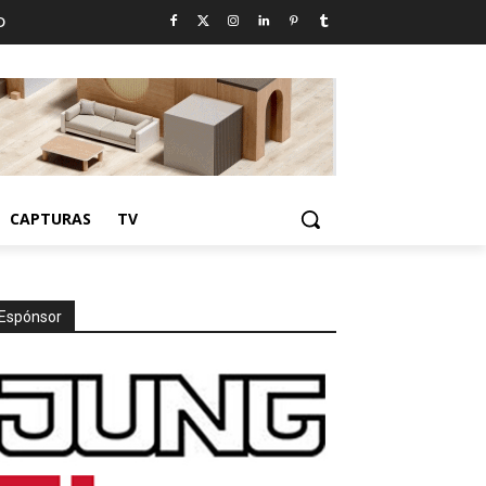
D
CAPTURAS
TV
Espónsor