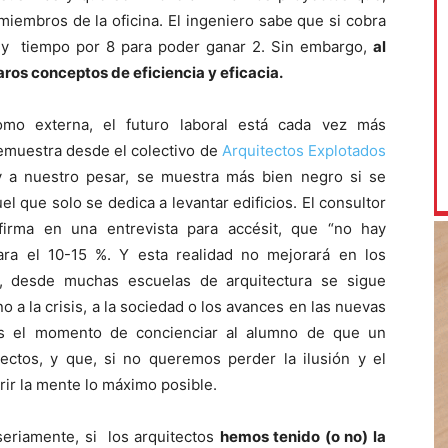
miembros de la oficina. El ingeniero sabe que si cobra
l y tiempo por 8 para poder ganar 2. Sin embargo,
al
aros conceptos de eficiencia y eficacia.
omo externa, el futuro laboral está cada vez más
demuestra desde el colectivo de
Arquitectos Explotados
 a nuestro pesar, se muestra más bien negro si se
l que solo se dedica a levantar edificios. El consultor
irma en una entrevista para accésit, que “no hay
ara el 10-15 %. Y esta realidad no mejorará en los
í, desde muchas escuelas de arquitectura se sigue
a la crisis, a la sociedad o los avances en las nuevas
es el momento de concienciar al alumno de que un
ctos, y que, si no queremos perder la ilusión y el
rir la mente lo máximo posible.
seriamente, si los arquitectos
hemos tenido (o no) la