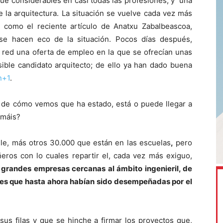
ue considerables en casi todas las profesiones, y una
e la arquitectura. La situación se vuelve cada vez más
s, como el reciente artículo de Anatxu Zabalbeascoa,
se hacen eco de la situación. Pocos días después,
 red una oferta de empleo en la que se ofrecían unas
ible candidato arquitecto; de ello ya han dado buena
n+1
.
r de cómo vemos que ha estado, está o puede llegar a
imáis?
le, más otros 30.000 que están en las escuelas
,
pero
eros con lo cuales repartir el, cada vez más exiguo,
grandes empresas cercanas al ámbito ingenieril, de
ores que hasta ahora habían sido desempeñadas por el
sus filas y que se hinche a firmar los proyectos que,