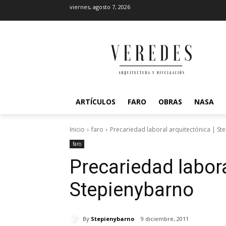
viernes, agosto 7, 2026
ARTÍCULOS
FARO
OBRAS
NASA
Inicio
faro
Precariedad laboral arquitectónica | S
faro
Precariedad labora
Stepienybarno
By
Stepienybarno
9 diciembre, 2011