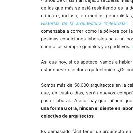
4 años de crisis han dejado secuelas más q
de las que más se está resintiendo es la d
crítica e, incluso, en medios generalista
Historias de la arquitectura ‘mileurista’
, 
comenzaba a correr como la pólvora por la
pésimas condiciones laborales para un pos
cuenta los siempre geniales y expeditivos:
Así que hoy, si os apetece, vamos a habla
estar nuestro sector arquitectónico. ¿Os an
Somos más de 50.000 arquitectos en la cal
que, en cuatro días, serán nuevos compañ
pastel laboral. A ello, hay que añadir que
una forma u otra, hincan el diente en lab
colectivo de arquitectos
.
Es demasiado fácil tener un arquitecto en 