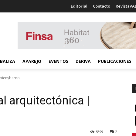
Editorial
Contacto
RevistaVA
BALIZA
APAREJO
EVENTOS
DERIVA
PUBLICACIONES
tepienybarno
l arquitectónica |
5399
2