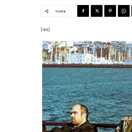
Cuota
[:es]