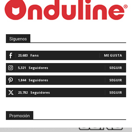
Síguenos
23,683
Fans
ME GUSTA
5,321
Seguidores
SEGUIR
1,844
Seguidores
SEGUIR
23,782
Seguidores
SEGUIR
Promoción