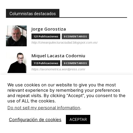
Columnistas destacados
Jorge Gorostiza
121 Publicaciones
0 COMENTARIOS
http://cinearquitecturaciudad.blogspot.com.es/
Miquel Lacasta Codorniu
113 Publicaciones
0 COMENTARIOS
https://axonometrica.wordpress.com/
José Ramón Hernández Correa
We use cookies on our website to give you the most
relevant experience by remembering your preferences
112 Publicaciones
0 COMENTARIOS
and repeat visits. By clicking “Accept”, you consent to the
http://arquitectamoslocos.blogspot.com.es/
use of ALL the cookies.
Do not sell my personal information
.
Miguel Ángel Díaz Camacho
95 Publicaciones
0 COMENTARIOS
Configuración de cookies
ACEPTAR
https://madc.xyz/