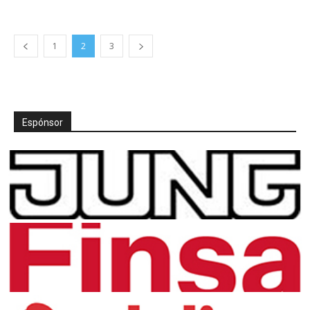
1
2
3
Espónsor