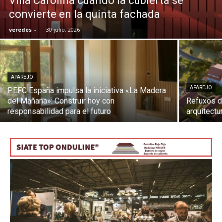
Villa Carolina cuando la cubierta se
convierte en la quinta fachada
veredes
-
30 julio, 2026
[:]
APAREJO
APAREJO
PEFC España impulsa la iniciativa «La Madera
del Mañana»: Construir hoy con
Refuxos de
responsabilidad para el futuro
arquitectu