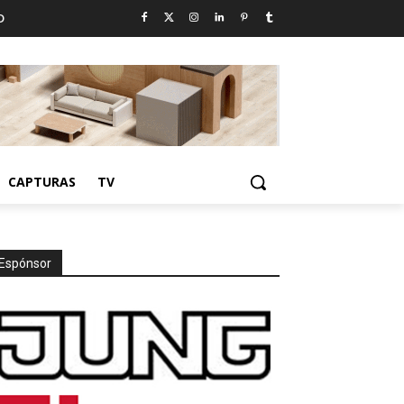
D
CAPTURAS
TV
Espónsor