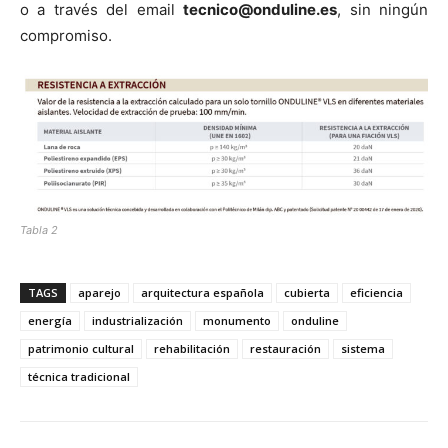
o a través del email
tecnico@onduline.es
, sin ningún
compromiso.
Tabla 2
TAGS
aparejo
arquitectura española
cubierta
eficiencia
energía
industrialización
monumento
onduline
patrimonio cultural
rehabilitación
restauración
sistema
técnica tradicional