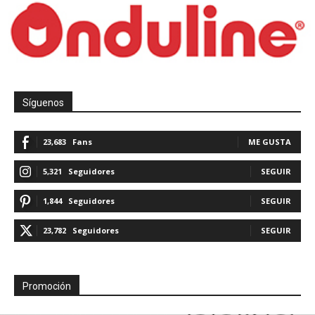
Síguenos
23,683
Fans
ME GUSTA
5,321
Seguidores
SEGUIR
1,844
Seguidores
SEGUIR
23,782
Seguidores
SEGUIR
Promoción