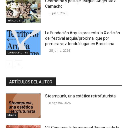
Geometría y paisaje | Miguel Ángel Díaz
Camacho
6 julio, 2026
artículos
La Fundación Arquia presenta la X edición
del festival arquia/próxima, que por
primera vez tendrá lugar en Barcelona
25 junio, 2026
convocatorias
ARTÍCULOS DEL AUTOR
Steampunk, una estética retrofuturista
8 agosto, 2026
libros
VIII Congreso Internacional Pioneros de la