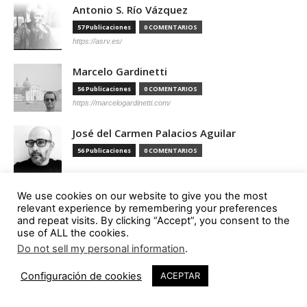
Antonio S. Río Vázquez
57 Publicaciones
0 COMENTARIOS
https://asrv.es/
Marcelo Gardinetti
56 Publicaciones
0 COMENTARIOS
https://marcelogardinetti.com/
José del Carmen Palacios Aguilar
56 Publicaciones
0 COMENTARIOS
Aldo G. Facho Dede
We use cookies on our website to give you the most
relevant experience by remembering your preferences
51 Publicaciones
0 COMENTARIOS
and repeat visits. By clicking “Accept”, you consent to the
http://urbanistas.lat/
use of ALL the cookies.
Do not sell my personal information
.
Sergio de Miguel García
46 Publicaciones
0 COMENTARIOS
Configuración de cookies
ACEPTAR
http://www.hand-architecture.com/