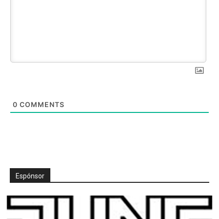
0
COMMENTS
Espónsor