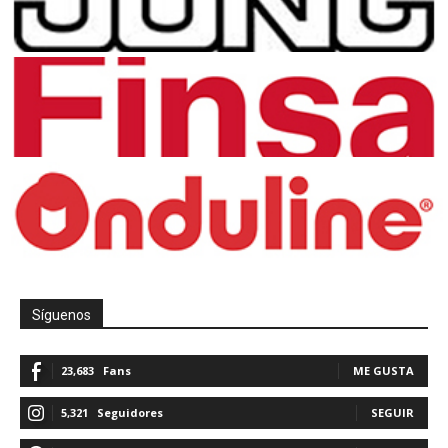
Síguenos
23,683
Fans
ME GUSTA
5,321
Seguidores
SEGUIR