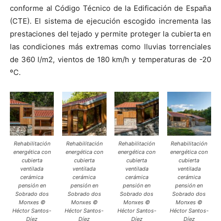
conforme al Código Técnico de la Edificación de España
(CTE). El sistema de ejecución escogido incrementa las
prestaciones del tejado y permite proteger la cubierta en
las condiciones más extremas como lluvias torrenciales
de 360 l/m2, vientos de 180 km/h y temperaturas de -20
ºC.
Rehabilitación
Rehabilitación
Rehabilitación
Rehabilitación
energética con
energética con
energética con
energética con
cubierta
cubierta
cubierta
cubierta
ventilada
ventilada
ventilada
ventilada
cerámica
cerámica
cerámica
cerámica
pensión en
pensión en
pensión en
pensión en
Sobrado dos
Sobrado dos
Sobrado dos
Sobrado dos
Monxes ©
Monxes ©
Monxes ©
Monxes ©
Héctor Santos-
Héctor Santos-
Héctor Santos-
Héctor Santos-
Díez
Díez
Díez
Díez