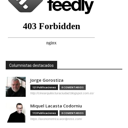
Columnistas destacados
Jorge Gorostiza
121 Publicaciones
0 COMENTARIOS
http://cinearquitecturaciudad.blogspot.com.es/
Miquel Lacasta Codorniu
113 Publicaciones
0 COMENTARIOS
https://axonometrica.wordpress.com/