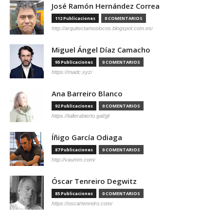
José Ramón Hernández Correa
112 Publicaciones
0 COMENTARIOS
http://arquitectamoslocos.blogspot.com.es/
Miguel Ángel Díaz Camacho
95 Publicaciones
0 COMENTARIOS
https://madc.xyz/
Ana Barreiro Blanco
92 Publicaciones
0 COMENTARIOS
https://tallerabierto.gal/gl/
Íñigo García Odiaga
87 Publicaciones
0 COMENTARIOS
http://vaumm.com/
Óscar Tenreiro Degwitz
85 Publicaciones
0 COMENTARIOS
https://oscartenreiro.com/