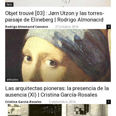
faro
Objet trouvé [03] : Jørn Utzon y las torres-
paisaje de Elineberg | Rodrigo Almonacid
Rodrigo Almonacid Canseco
-
27 octubre, 2014
0
artículos
Las arquitectas pioneras: la presencia de la
ausencia (XI) | Cristina García-Rosales
Cristina García-Rosales
-
5 septiembre, 2014
1