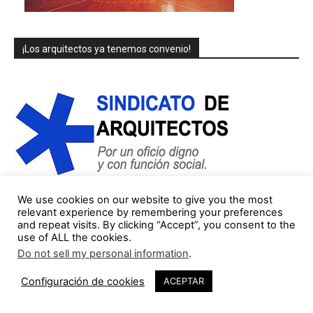
¡Los arquitectos ya tenemos convenio!
We use cookies on our website to give you the most
relevant experience by remembering your preferences
and repeat visits. By clicking “Accept”, you consent to the
COLUMNISTAS/AUTORES (lista parcial)
use of ALL the cookies.
Do not sell my personal information
.
Jorge Gorostiza
121 Publicaciones
0 COMENTARIOS
Configuración de cookies
ACEPTAR
http://cinearquitecturaciudad.blogspot.com.es/