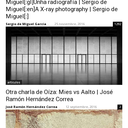
Miguel[:gl]Unha radiografía | Sergio de
Miguel[:en]A X-ray photography | Sergio de
Miguel[:]
Sergio de Miguel García
-
25 noviembre, 2016
1292
[:]
artículos
Otra charla de Oíza: Mies vs Aalto | José
Ramón Hernández Correa
José Ramón Hernández Correa
-
12 septiembre, 2016
2