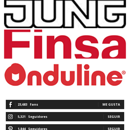
23,683
Fans
ME GUSTA
5,321
Seguidores
SEGUIR
1,844
Seguidores
SEGUIR