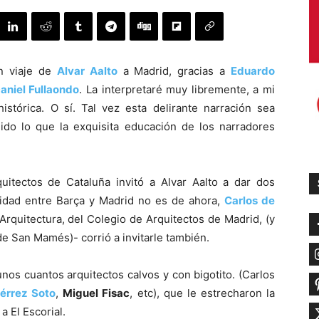
un viaje de
Alvar Aalto
a Madrid, gracias a
Eduardo
aniel Fullaondo
. La interpretaré muy libremente, a mi
istórica. O sí. Tal vez esta delirante narración sea
uido lo que la exquisita educación de los narradores
uitectos de Cataluña invitó a Alvar Aalto a dar dos
lidad entre Barça y Madrid no es de ahora,
Carlos de
Arquitectura, del Colegio de Arquitectos de Madrid, (y
de San Mamés)- corrió a invitarle también.
unos cuantos arquitectos calvos y con bigotito. (Carlos
iérrez Soto
,
Miguel Fisac
, etc), que le estrecharon la
a El Escorial.