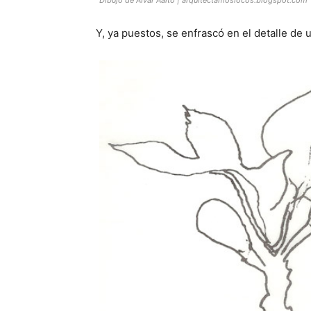
Dibujo de Alvar Aalto | arquitectamoslocos.blogspot.com
Y, ya puestos, se enfrascó en el detalle de