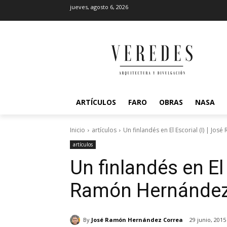
jueves, agosto 6, 2026
ARTÍCULOS
FARO
OBRAS
NASA
Inicio
artículos
Un finlandés en El Escorial (I) | J
artículos
Un finlandés en El 
Ramón Hernández
By
José Ramón Hernández Correa
29 junio, 2015