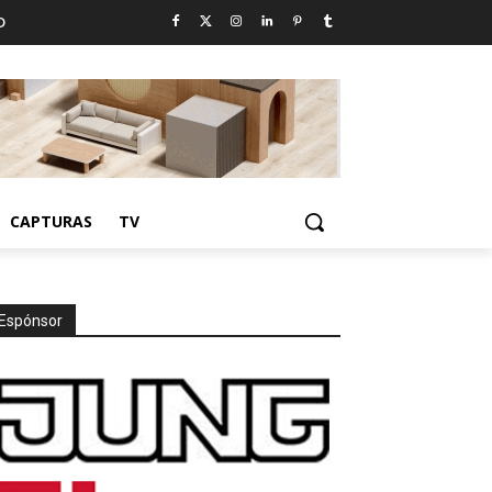
D
CAPTURAS
TV
Espónsor