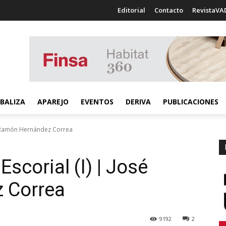
Editorial
Contacto
RevistaVA
BALIZA
APAREJO
EVENTOS
DERIVA
PUBLICACIONES
osé Ramón Hernández Correa
Escorial (I) | José
 Correa
9192
2