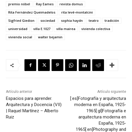
premio nóbel
Ray Eames
revista domus
Rita Fernández Queimadelos
rita levé-montalcini
Sigfried Giedion
sociedad
sophia haydn
teatro
tradición
universidad
villa E.1027
villa mairea
vivienda colectiva
vivienda social
walter bejamin
Artículo anterior
Artículo siguiente
Espacios para aprender.
[:es]Fotografía y arquitectura
Arquitectura y Docencia (VII)
moderna en España, 1925-
| Raquel Martínez – Alberto
1965[:gl]Fotografía e
Ruiz
arquitectura moderna en
España, 1925-
1965[:en]Photography and