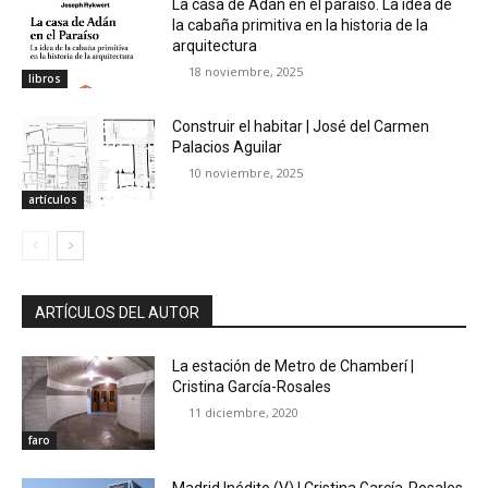
La casa de Adán en el paraíso. La idea de
la cabaña primitiva en la historia de la
arquitectura
18 noviembre, 2025
libros
Construir el habitar | José del Carmen
Palacios Aguilar
10 noviembre, 2025
artículos
ARTÍCULOS DEL AUTOR
La estación de Metro de Chamberí |
Cristina García-Rosales
11 diciembre, 2020
faro