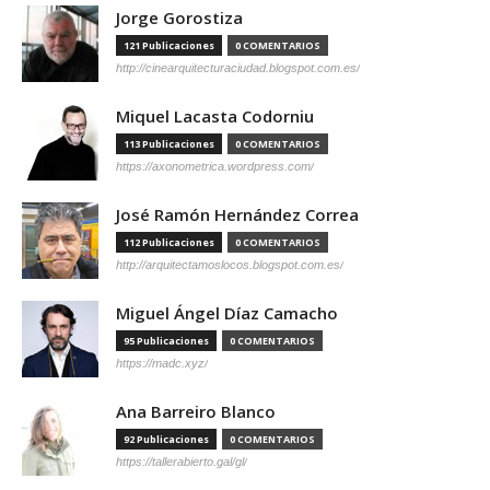
Jorge Gorostiza
121 Publicaciones
0 COMENTARIOS
http://cinearquitecturaciudad.blogspot.com.es/
Miquel Lacasta Codorniu
113 Publicaciones
0 COMENTARIOS
https://axonometrica.wordpress.com/
José Ramón Hernández Correa
112 Publicaciones
0 COMENTARIOS
http://arquitectamoslocos.blogspot.com.es/
Miguel Ángel Díaz Camacho
95 Publicaciones
0 COMENTARIOS
https://madc.xyz/
Ana Barreiro Blanco
92 Publicaciones
0 COMENTARIOS
https://tallerabierto.gal/gl/