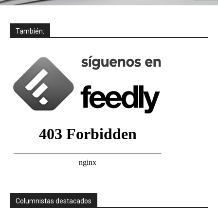
También:
Columnistas destacados