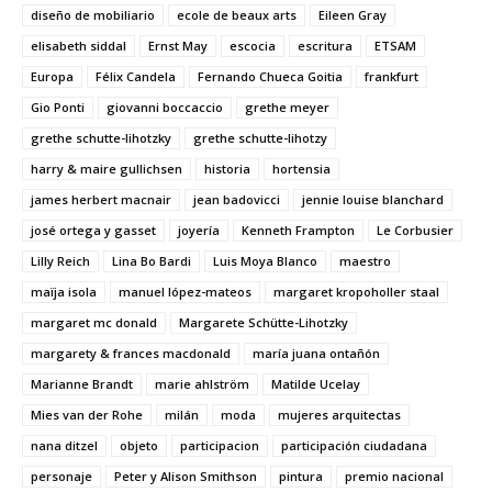
diseño de mobiliario
ecole de beaux arts
Eileen Gray
elisabeth siddal
Ernst May
escocia
escritura
ETSAM
Europa
Félix Candela
Fernando Chueca Goitia
frankfurt
Gio Ponti
giovanni boccaccio
grethe meyer
grethe schutte-lihotzky
grethe schutte-lihotzy
harry & maire gullichsen
historia
hortensia
james herbert macnair
jean badovicci
jennie louise blanchard
josé ortega y gasset
joyería
Kenneth Frampton
Le Corbusier
Lilly Reich
Lina Bo Bardi
Luis Moya Blanco
maestro
maïja isola
manuel lópez-mateos
margaret kropoholler staal
margaret mc donald
Margarete Schütte-Lihotzky
margarety & frances macdonald
maría juana ontañón
Marianne Brandt
marie ahlström
Matilde Ucelay
Mies van der Rohe
milán
moda
mujeres arquitectas
nana ditzel
objeto
participacion
participación ciudadana
personaje
Peter y Alison Smithson
pintura
premio nacional