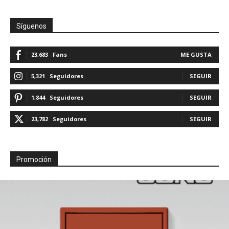
Síguenos
23,683
Fans
ME GUSTA
5,321
Seguidores
SEGUIR
1,844
Seguidores
SEGUIR
23,782
Seguidores
SEGUIR
Promoción