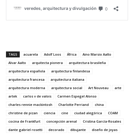
TAGS
acuarela
Adolf Loos
África
Aino Marsio Aalto
Alvar Aalto
arquitecta pionera
arquitectura brasileña
arquitectura española
arquitectura finlandesa
arquitectura francesa
arquitectura italiana
arquitectura moderna
arquitectura social
Art Nouveau
arte
artek
carlos v de valois
Carmen Espegel Alonso
charles rennie mackintosh
Charlotte Perriand
china
christine de pizan
ciencia
cine
ciudad alegórica
COAM
cocina de Frankfurt
concepción arenal
Cristina García-Rosales
dante gabriel rosetti
decorado
dibujante
diseño de joyas