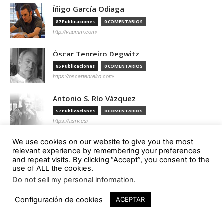
Íñigo García Odiaga
87 Publicaciones
0 COMENTARIOS
http://vaumm.com/
Óscar Tenreiro Degwitz
85 Publicaciones
0 COMENTARIOS
https://oscartenreiro.com/
Antonio S. Río Vázquez
57 Publicaciones
0 COMENTARIOS
https://asrv.es/
We use cookies on our website to give you the most
Marcelo Gardinetti
relevant experience by remembering your preferences
56 Publicaciones
0 COMENTARIOS
and repeat visits. By clicking “Accept”, you consent to the
https://marcelogardinetti.com/
use of ALL the cookies.
Do not sell my personal information
.
José del Carmen Palacios Aguilar
Configuración de cookies
ACEPTAR
56 Publicaciones
0 COMENTARIOS