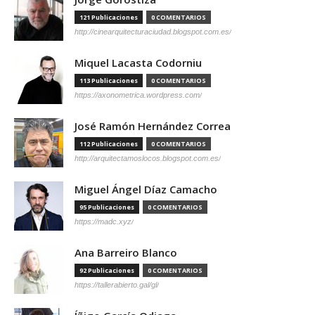
121 Publicaciones
0 COMENTARIOS
http://cinearquitecturaciudad.blogspot.com.es/
Miquel Lacasta Codorniu
113 Publicaciones
0 COMENTARIOS
https://axonometrica.wordpress.com/
José Ramón Hernández Correa
112 Publicaciones
0 COMENTARIOS
http://arquitectamoslocos.blogspot.com.es/
Miguel Ángel Díaz Camacho
95 Publicaciones
0 COMENTARIOS
https://madc.xyz/
Ana Barreiro Blanco
92 Publicaciones
0 COMENTARIOS
https://tallerabierto.gal/gl/