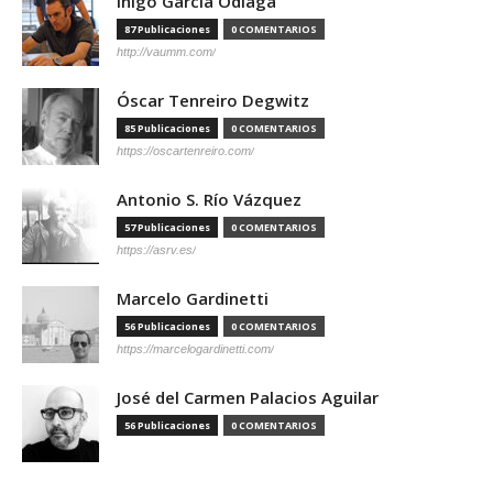
Íñigo García Odiaga
87 Publicaciones
0 COMENTARIOS
http://vaumm.com/
Óscar Tenreiro Degwitz
85 Publicaciones
0 COMENTARIOS
https://oscartenreiro.com/
Antonio S. Río Vázquez
57 Publicaciones
0 COMENTARIOS
https://asrv.es/
Marcelo Gardinetti
56 Publicaciones
0 COMENTARIOS
https://marcelogardinetti.com/
José del Carmen Palacios Aguilar
56 Publicaciones
0 COMENTARIOS