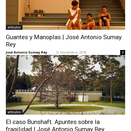
artículos
[:]
Guantes y Manoplas | José Antonio Sumay
Rey
José Antonio Sumay Rey
-
12 noviembre, 2018
0
artículos
El caso Bunshaft. Apuntes sobre la
fragilidad | José Antonio Sumay Rey