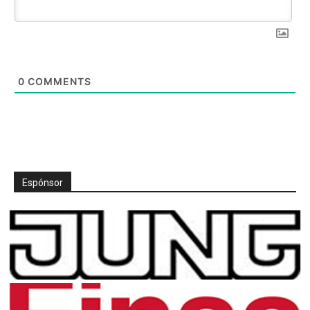
0
COMMENTS
Espónsor