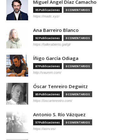
Miguel Ángel Díaz Camacho
95 Publicaciones
0 COMENTARIOS
https://madc.xyz/
Ana Barreiro Blanco
92 Publicaciones
0 COMENTARIOS
https://tallerabierto.gal/gl/
Íñigo García Odiaga
87 Publicaciones
0 COMENTARIOS
http://vaumm.com/
Óscar Tenreiro Degwitz
85 Publicaciones
0 COMENTARIOS
https://oscartenreiro.com/
Antonio S. Río Vázquez
57 Publicaciones
0 COMENTARIOS
https://asrv.es/