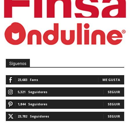
Síguenos
23,683
Fans
ME GUSTA
5,321
Seguidores
SEGUIR
1,844
Seguidores
SEGUIR
23,782
Seguidores
SEGUIR