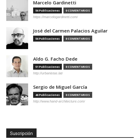
Marcelo Gardinetti
56 Publicaciones
0 COMENTARIOS
https://marcelogardinetti.com/
José del Carmen Palacios Aguilar
56 Publicaciones
0 COMENTARIOS
Aldo G. Facho Dede
51 Publicaciones
0 COMENTARIOS
http://urbanistas.lat/
Sergio de Miguel García
46 Publicaciones
0 COMENTARIOS
http://www.hand-architecture.com/
Suscripción