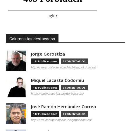
Columnistas destacados
Jorge Gorostiza
121 Publicaciones
0 COMENTARIOS
http://cinearquitecturaciudad.blogspot.com.es/
Miquel Lacasta Codorniu
113 Publicaciones
0 COMENTARIOS
https://axonometrica.wordpress.com/
José Ramón Hernández Correa
112 Publicaciones
0 COMENTARIOS
http://arquitectamoslocos.blogspot.com.es/