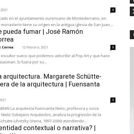
 2021
0
bicado en el ayuntamiento ourensano de Montederramo, en
 monasterio tiene su origen en la antigua iglesia de San Juan,...
se pueda fumar | José Ramón
orrea
 Correa
-
12 febrero, 2021
0
 escultor sueco que podemos adscribir al Pop Art y que hace
iasman. Si fuera por su...
a arquitectura. Margarete Schütte-
nera de la arquitectura | Fuensanta
2021
0
uBI4AI La arquitecta Fuensanta Nieto, profesora y socia
Nieto Sobejano Arquitectos, analiza la progresión de la
chütte-Lihotzky (Viena, 1897-2000) atendiendo...
entidad contextual o narrativa? |