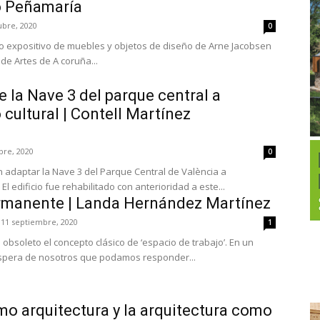
o Peñamaría
ubre, 2020
0
to expositivo de muebles y objetos de diseño de Arne Jacobsen
de Artes de A coruña...
 la Nave 3 del parque central a
cultural | Contell Martínez
bre, 2020
0
n adaptar la Nave 3 del Parque Central de València a
El edificio fue rehabilitado con anterioridad a este...
ermanente | Landa Hernández Martínez
11 septiembre, 2020
1
e obsoleto el concepto clásico de ‘espacio de trabajo’. En un
spera de nosotros que podamos responder...
mo arquitectura y la arquitectura como