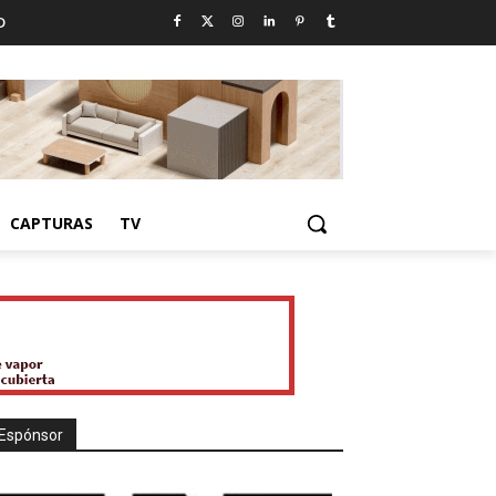
D
CAPTURAS
TV
Espónsor