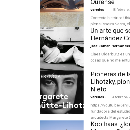
Ourense
veredes
-
18 febrero,
Contexto histórico U
plena Ribeira Sacra, el
Un arte que 
Hernández C
José Ramón Hernández
Claes Olderburg es un
cosas que no me entus
Pioneras de l
Lihotzky, pio
Nieto
veredes
-
4 febrero, 
https://youtu.be/6zhIJ
fundadora del estudio 
arquitecta Margarete S
Koolhaas: ¿Id