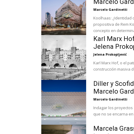
Marcelo Gard
Marcelo Gardinetti
-
Koolhaas: ¿Identidad c
propositiva de Rem Ko
concepto en determina
Karl Marx Hof
Jelena Prokop
Jelena Prokopljević
-
Karl Marx Hof, o el pa
construcción masiva de
Diller y Scofi
Marcelo Gard
Marcelo Gardinetti
-
Indagar los proyectos
que no se encarna en 
Marcela Grass