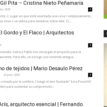
 Gil Pita – Cristina Nieto Peñamaría
sto, 2020
0
iento: 2. Lugar en que está asentada una cosa = emplazamiento;
e sirve o se utiliza para sentarse sobre ella; 12....
l Gordo y El Flaco | Arquitectos
20
0
estudio, Salva y Pablo nos encargan el proyecto para la
aurante. Para ello, se escoge una vivienda antigua...
o de tejidos | Mario Desaulo Pérez
24 julio, 2020
0
ón cortado por la sombra; Y luego el aire facetado” Ezra Pound El
rden para sustentar su comprensión...
Arís, arquitecto esencial | Fernando