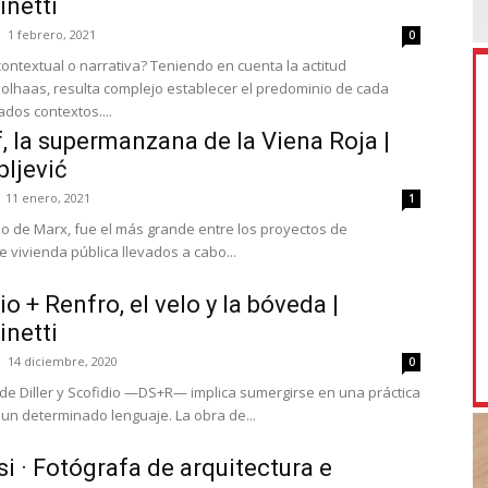
inetti
1 febrero, 2021
0
ontextual o narrativa? Teniendo en cuenta la actitud
olhaas, resulta complejo establecer el predominio de cada
dos contextos....
, la supermanzana de la Viena Roja |
ljević
11 enero, 2021
1
tio de Marx, fue el más grande entre los proyectos de
 vivienda pública llevados a cabo...
dio + Renfro, el velo y la bóveda |
inetti
14 diciembre, 2020
0
 de Diller y Scofidio —DS+R— implica sumergirse en una práctica
un determinado lenguaje. La obra de...
i · Fotógrafa de arquitectura e