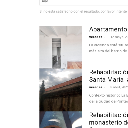
Si no está satisfecho con el resultado, por favor intent
Apartamento 
veredes
-
12 mayo, 2
La vivienda está situa
más alta del barrio de G
Rehabilitación
Santa María 
veredes
-
8 abril, 202
Contexto histórico La 
de la ciudad de Ponteve
Rehabilitación
monasterio d