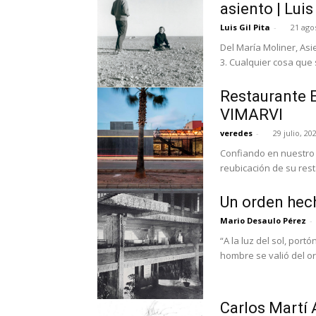
asiento | Luis
Luis Gil Pita
-
21 ago
Del María Moliner, As
3. Cualquier cosa que s
Restaurante E
VIMARVI
veredes
-
29 julio, 20
Confiando en nuestro 
reubicación de su rest
Un orden hech
Mario Desaulo Pérez
-
“A la luz del sol, port
hombre se valió del o
Carlos Martí 