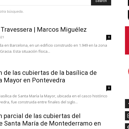
Search
e otra búsqueda.
Travessera | Marcos Miguélez
021
0
da en Barcelona, en un edificio construido en 1.949 en la zona
racia. Esta situación física...
 de las cubiertas de la basílica de
la Mayor en Pontevedra
1
0
Basílica de Santa María la Mayor, ubicada en el casco histórico
dra, fue construida entre finales del siglo...
 parcial de las cubiertas del
e Santa María de Montederramo en