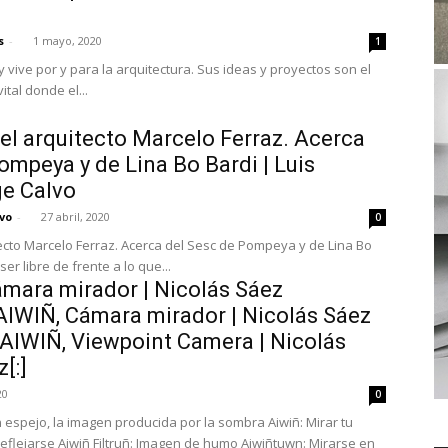
s
-
1 mayo, 2020
1
y vive por y para la arquitectura. Sus ideas y proyectos son el
ital donde el...
el arquitecto Marcelo Ferraz. Acerca
ompeya y de Lina Bo Bardi | Luis
e Calvo
vo
-
27 abril, 2020
0
tecto Marcelo Ferraz. Acerca del Sesc de Pompeya y de Lina Bo
os, ser libre de frente a lo que...
ámara mirador | Nicolás Sáez
]AIWIÑ, Cámara mirador | Nicolás Sáez
]AIWIÑ, Viewpoint Camera | Nicolás
[:]
20
0
 espejo, la imagen producida por la sombra Aiwiñ: Mirar tu
eflejarse Aiwiñ Filtruñ: Imagen de humo Aiwiñtuwn: Mirarse en