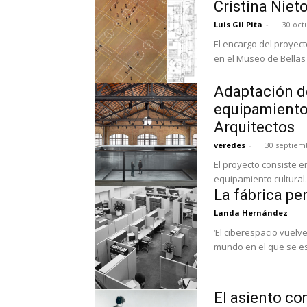
Cristina Niet
Luis Gil Pita
-
30 oct
El encargo del proyec
en el Museo de Bellas 
Adaptación de
equipamiento 
Arquitectos
veredes
-
30 septiem
El proyecto consiste e
equipamiento cultural. 
La fábrica p
Landa Hernández
-
‘El ciberespacio vuelv
mundo en el que se e
El asiento co