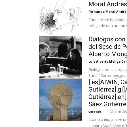
Moral Andrés
Fernando Moral André
Carlos Martí ha vivido 
reflejo de una actitud v
Diálogos con 
del Sesc de P
Alberto Mong
Luis Alberto Monge Cal
Diálogos con el arqui
Bardi. “Correr riesg
[:es]AIWIÑ, C
Gutiérrez[:gl
Gutiérrez[:en
Sáez Gutiérrez
veredes
-
22 abril, 20
Aiwin: La imagen en un
sombra Aiwiñ Alewn: R