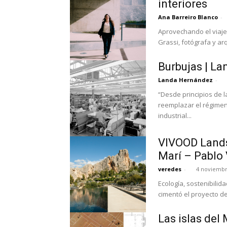
interiores
Ana Barreiro Blanco
-
Aprovechando el viaje
Grassi, fotógrafa y arq
Burbujas | L
Landa Hernández
-
“Desde principios de l
reemplazar el régimen 
industrial...
VIVOOD Lands
Marí – Pablo
veredes
-
4 noviembr
Ecología, sostenibilid
cimentó el proyecto de
Las islas del 