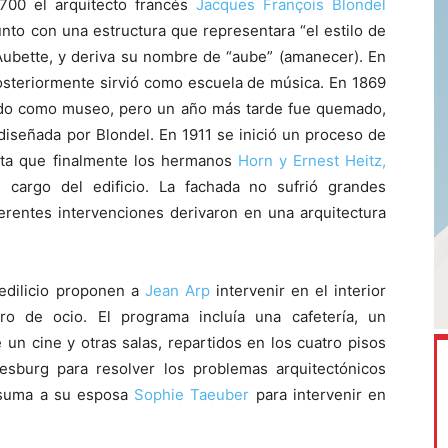
1700 el arquitecto francés
Jacques François Blondel
unto con una estructura que representara “el estilo de
Aubette, y deriva su nombre de “aube” (amanecer). En
posteriormente sirvió como escuela de música. En 1869
izado como museo, pero un año más tarde fue quemado,
 diseñada por Blondel. En 1911 se inició un proceso de
ta que finalmente los hermanos
Horn y Ernest Heitz,
on cargo del edificio. La fachada no sufrió grandes
iferentes intervenciones derivaron en una arquitectura
 edilicio proponen a
Jean Arp
intervenir en el interior
ro de ocio. El programa incluía una cafetería, un
 un cine y otras salas, repartidos en los cuatro pisos
esburg para resolver los problemas arquitectónicos
 suma a su esposa
Sophie Taeuber
para intervenir en