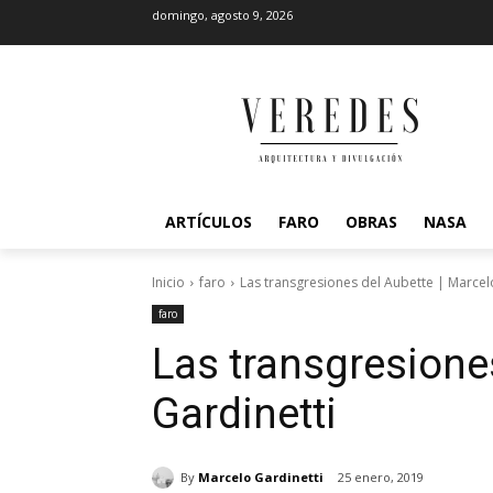
domingo, agosto 9, 2026
ARTÍCULOS
FARO
OBRAS
NASA
Inicio
faro
Las transgresiones del Aubette | Marcel
faro
Las transgresione
Gardinetti
By
Marcelo Gardinetti
25 enero, 2019