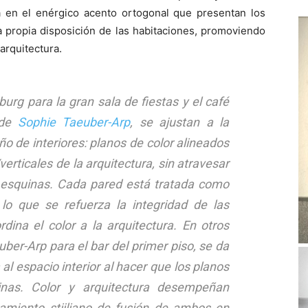
ia en el enérgico acento ortogonal que presentan los
 propia disposición de las habitaciones, promoviendo
arquitectura.
rg para la gran sala de fiestas y el café
 de
Sophie Taeuber-Arp
, se ajustan a la
o de interiores: planos de color alineados
erticales de la arquitectura, sin atravesar
as esquinas. Cada pared está tratada como
 lo que se refuerza la integridad de las
rdina el color a la arquitectura. En otros
ber-Arp para el bar del primer piso, se da
al espacio interior al hacer que los planos
inas. Color y arquitectura desempeñan
camiento stijliano de fusión de ambos en