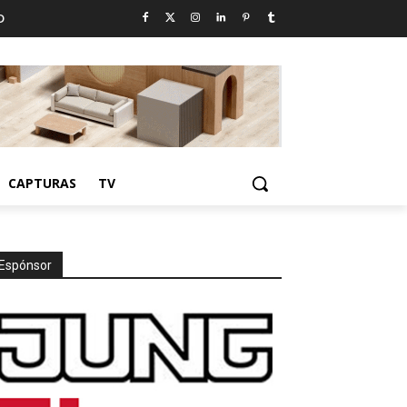
D
CAPTURAS
TV
Espónsor