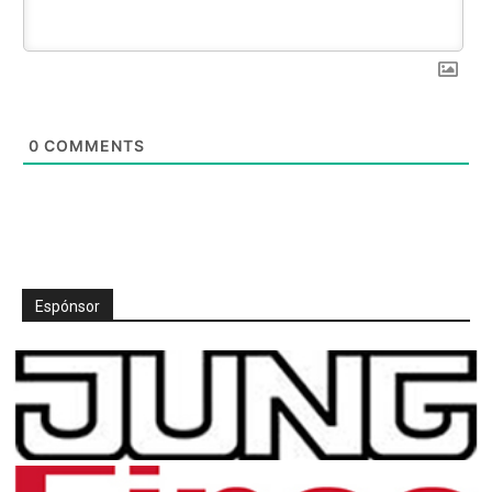
0
COMMENTS
Espónsor