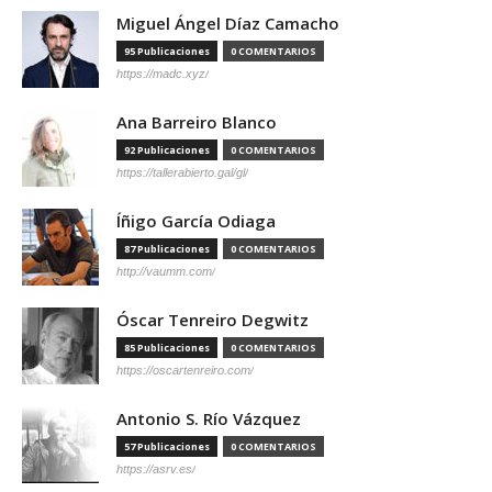
Miguel Ángel Díaz Camacho
95 Publicaciones
0 COMENTARIOS
https://madc.xyz/
Ana Barreiro Blanco
92 Publicaciones
0 COMENTARIOS
https://tallerabierto.gal/gl/
Íñigo García Odiaga
87 Publicaciones
0 COMENTARIOS
http://vaumm.com/
Óscar Tenreiro Degwitz
85 Publicaciones
0 COMENTARIOS
https://oscartenreiro.com/
Antonio S. Río Vázquez
57 Publicaciones
0 COMENTARIOS
https://asrv.es/