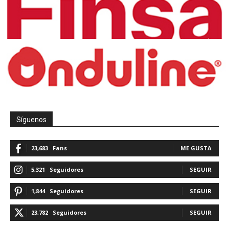
Síguenos
23,683
Fans
ME GUSTA
5,321
Seguidores
SEGUIR
1,844
Seguidores
SEGUIR
23,782
Seguidores
SEGUIR