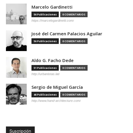
Marcelo Gardinetti
56 Publicaciones
0 COMENTARIOS
https://marcelogardinetti.com/
José del Carmen Palacios Aguilar
56 Publicaciones
0 COMENTARIOS
Aldo G. Facho Dede
51 Publicaciones
0 COMENTARIOS
http://urbanistas.lat/
Sergio de Miguel García
46 Publicaciones
0 COMENTARIOS
http://www.hand-architecture.com/
Suscripción