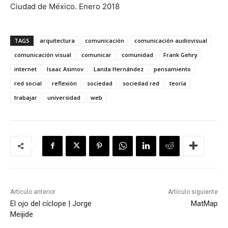
Ciudad de México. Enero 2018
TAGS
arquitectura
comunicación
comunicación audiovisual
comunicación visual
comunicar
comunidad
Frank Gehry
internet
Isaac Asimov
Landa Hernández
pensamiento
red social
reflexión
sociedad
sociedad red
teoría
trabajar
universidad
web
Artículo anterior
Artículo siguiente
El ojo del cíclope | Jorge
MatMap
Meijide