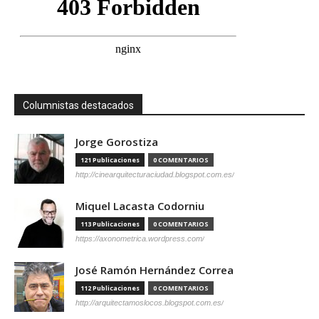
Columnistas destacados
Jorge Gorostiza
121 Publicaciones
0 COMENTARIOS
http://cinearquitecturaciudad.blogspot.com.es/
Miquel Lacasta Codorniu
113 Publicaciones
0 COMENTARIOS
https://axonometrica.wordpress.com/
José Ramón Hernández Correa
112 Publicaciones
0 COMENTARIOS
http://arquitectamoslocos.blogspot.com.es/