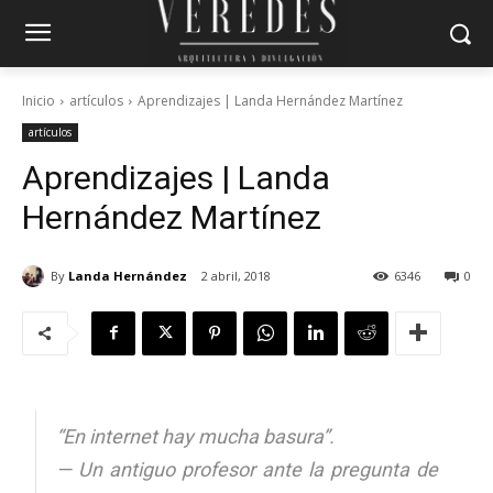
Inicio
artículos
Aprendizajes | Landa Hernández Martínez
artículos
Aprendizajes | Landa
Hernández Martínez
By
Landa Hernández
2 abril, 2018
6346
0
“En internet hay mucha basura”.
— Un antiguo profesor ante la pregunta de