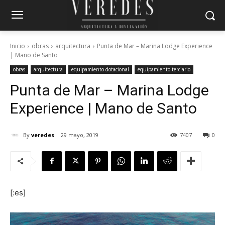
Inicio
obras
arquitectura
Punta de Mar – Marina Lodge Experience
| Mano de Santo
obras
arquitectura
equipamiento dotacional
equipamiento terciario
Punta de Mar – Marina Lodge
Experience | Mano de Santo
By
veredes
29 mayo, 2019
7407
0
[:es]