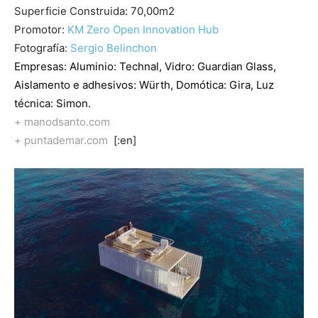
Superficie Construida: 70,00m2
Promotor:
KM Zero Open Innovation Hub
Fotografía:
Sergio Belinchon
Empresas: Aluminio:
Technal
, Vidro:
Guardian Glass
,
Aislamento e adhesivos: Würth, Domótica:
Gira,
Luz
técnica:
Simon
.
+ manodsanto.com
+ puntademar.com
[:en]