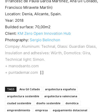
(Francesc de Paula García Martínez, Ana Gil Collado,
Francisco Miravete Martín)
Location: Denia, Alicante, Spain.
Year: 2018
Builded surface: 70,00m2
Client:
KM Zero Open Innovation Hub
Photography:
Sergio Belinchon
Compay: Aluminum:
Technal
, Glass:
Guardian Glass
,
Insulation and adhesives: Würth, Domotics:
Gira,
Technical light:
Simon
.
+ manodsanto.com
+ puntademar.com
[:]
TAGS
Ana Gil Collado
arquitectura española
arquitectura sostenible
arquitectura valenciana
ciudad sostenible
diseño sostenible
domótica
emprendimiento
empresa
equipamiento dotacional