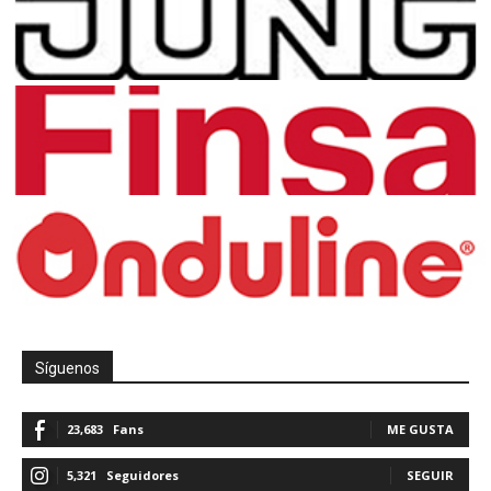
Síguenos
23,683
Fans
ME GUSTA
5,321
Seguidores
SEGUIR