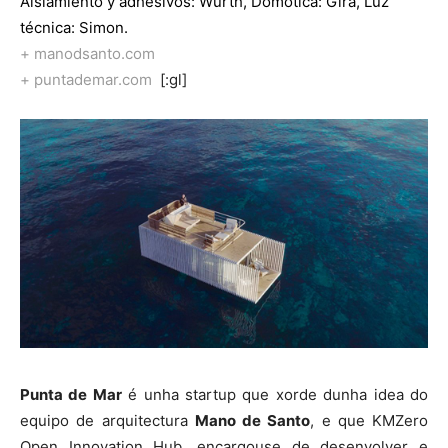
Aislamiento y adhesivos: Würth, Domótica:
Gira,
Luz
técnica:
Simon
.
+ manodsanto.com
+ puntademar.com
[:gl]
Punta de Mar
é unha startup que xorde dunha idea do
equipo de arquitectura
Mano de Santo
, e que KMZero
Open Innovation Hub, encargouse de desenvolver e