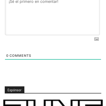
0
COMMENTS
Espónsor