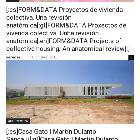
[:es]FORM&DATA Proyectos de vivienda
colectiva. Una revisión
anatómica[:gl]FORM&DATA Proxectos de
vivenda colectiva. Unha revisión
anatómica[:en]FORM&DATA Projects of
collective housing. An anatomical review[:]
veredes
-
11 octubre, 2016
0
arquitectura
[:es]Casa Gato | Martín Dulanto
Sangalli[:gl]Casa Gato | Martín Dulanto