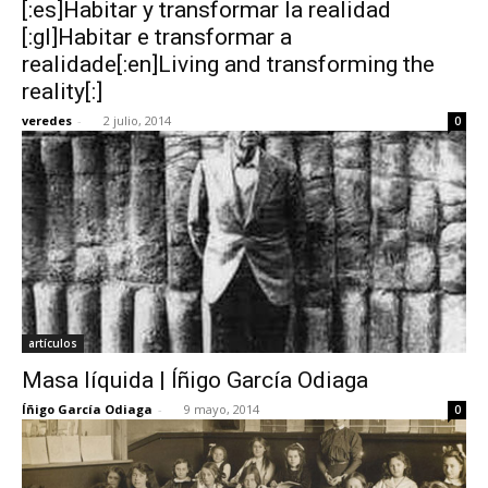
[:es]Habitar y transformar la realidad
[:gl]Habitar e transformar a
realidade[:en]Living and transforming the
reality[:]
veredes
-
2 julio, 2014
0
artículos
Masa líquida | Íñigo García Odiaga
Íñigo García Odiaga
-
9 mayo, 2014
0