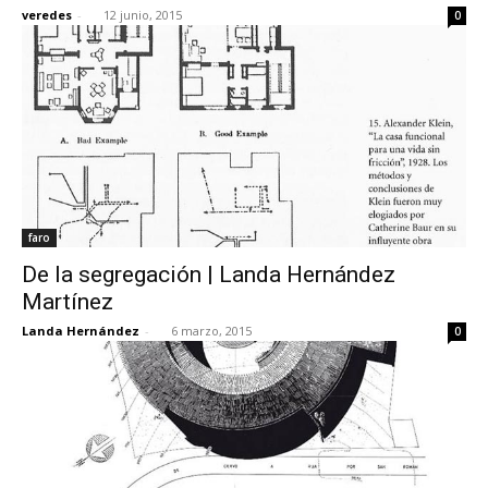
veredes
-
12 junio, 2015
0
faro
De la segregación | Landa Hernández
Martínez
Landa Hernández
-
6 marzo, 2015
0