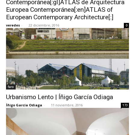
Contemporánea[:gl]ATLAS de Arquitectura
Europea Contemporánea[:en]ATLAS of
European Contemporary Architecture[:]
veredes
-
22 diciembre, 2016
0
[:]
faro
Urbanismo Lento | Íñigo García Odiaga
Íñigo García Odiaga
-
11 noviembre, 2016
173