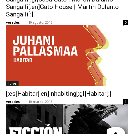
Sangalli[:en]Gato House | Martín Dulanto
Sangalli[:]
veredes
-
10 agosto, 2016
0
libros
[:es]Habitar[:en]Inhabiting[:gl]Habitar[:]
veredes
-
10 marzo, 2016
1