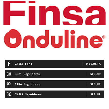
23,683
Fans
ME GUSTA
5,321
Seguidores
SEGUIR
1,844
Seguidores
SEGUIR
23,782
Seguidores
SEGUIR