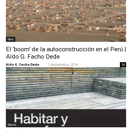
faro
El ‘boom’ de la autoconstrucción en el Perú |
Aldo G. Facho Dede
Aldo G. Facho Dede
-
1 septiembre, 2014
26
libros