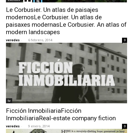
Le Corbusier. Un atlas de paisajes
modernosLe Corbusier. Un atlas de
paisaxes modernasLe Corbusier. An atlas of
modern landscapes
veredes
-
6 febrero, 2014
0
tv
Ficción InmobiliariaFicción
InmobiliariaReal-estate company fiction
veredes
-
9 enero, 2014
0