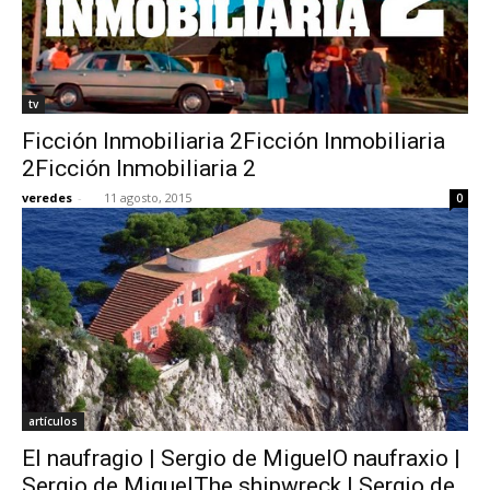
tv
Ficción Inmobiliaria 2Ficción Inmobiliaria
2Ficción Inmobiliaria 2
veredes
-
11 agosto, 2015
0
artículos
El naufragio | Sergio de MiguelO naufraxio |
Sergio de MiguelThe shipwreck | Sergio de