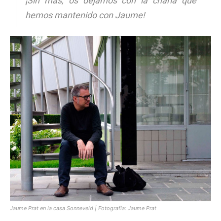
¡Sin más, os dejamos con la charla que
hemos mantenido con Jaume!
Jaume Prat en la
casa Sonneveld
| Fotografía: Jaume Prat