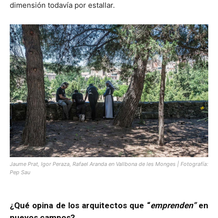
dimensión todavía por estallar.
Jaume Prat, Igor Peraza, Rafael Aranda en Vallbona de les Monges | Fotografía:
Pep Sau
¿Qué opina de los arquitectos que “
emprenden”
en
nuevos campos?