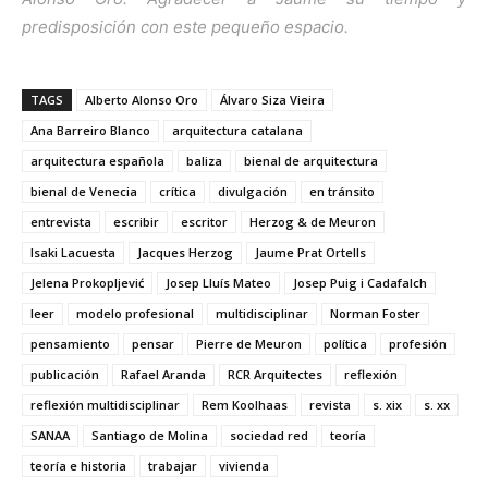
predisposición con este pequeño espacio.
TAGS
Alberto Alonso Oro
Álvaro Siza Vieira
Ana Barreiro Blanco
arquitectura catalana
arquitectura española
baliza
bienal de arquitectura
bienal de Venecia
crítica
divulgación
en tránsito
entrevista
escribir
escritor
Herzog & de Meuron
Isaki Lacuesta
Jacques Herzog
Jaume Prat Ortells
Jelena Prokopljević
Josep Lluís Mateo
Josep Puig i Cadafalch
leer
modelo profesional
multidisciplinar
Norman Foster
pensamiento
pensar
Pierre de Meuron
política
profesión
publicación
Rafael Aranda
RCR Arquitectes
reflexión
reflexión multidisciplinar
Rem Koolhaas
revista
s. xix
s. xx
SANAA
Santiago de Molina
sociedad red
teoría
teoría e historia
trabajar
vivienda