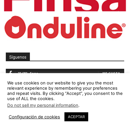
Síguenos
23,683
Fans
ME GUSTA
We use cookies on our website to give you the most
5,321
Seguidores
SEGUIR
relevant experience by remembering your preferences
and repeat visits. By clicking “Accept”, you consent to the
1,844
Seguidores
SEGUIR
use of ALL the cookies.
Do not sell my personal information
.
23,782
Seguidores
SEGUIR
Configuración de cookies
ACEPTAR