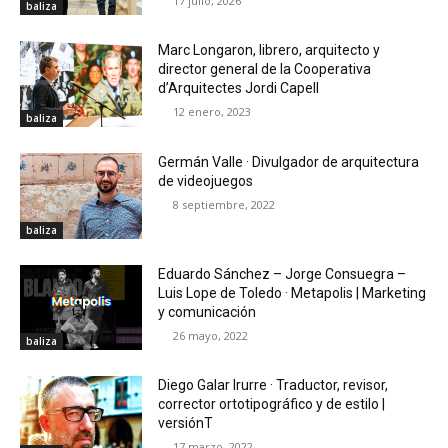
17 julio, 2026
baliza
Marc Longaron, librero, arquitecto y
director general de la Cooperativa
d’Arquitectes Jordi Capell
12 enero, 2023
baliza
Germán Valle · Divulgador de arquitectura
de videojuegos
8 septiembre, 2022
baliza
Eduardo Sánchez – Jorge Consuegra –
Luis Lope de Toledo · Metapolis | Marketing
y comunicación
26 mayo, 2022
baliza
Diego Galar Irurre · Traductor, revisor,
corrector ortotipográfico y de estilo |
versiónT
17 marzo, 2022