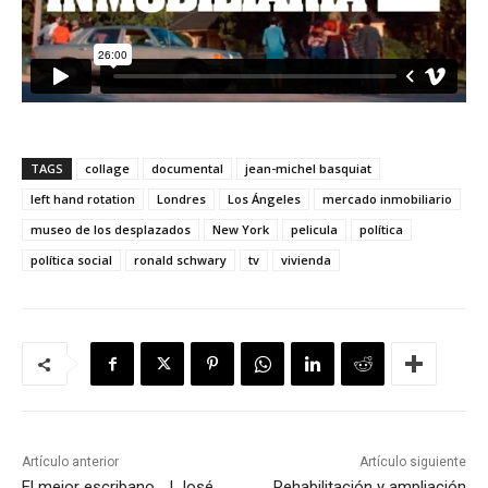
TAGS
collage
documental
jean-michel basquiat
left hand rotation
Londres
Los Ángeles
mercado inmobiliario
museo de los desplazados
New York
pelicula
política
política social
ronald schwary
tv
vivienda
Artículo anterior
Artículo siguiente
El mejor escribano… | José
Rehabilitación y ampliación