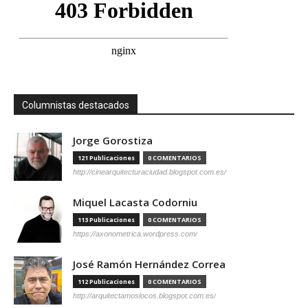
Columnistas destacados
Jorge Gorostiza
121 Publicaciones
0 COMENTARIOS
http://cinearquitecturaciudad.blogspot.com.es/
Miquel Lacasta Codorniu
113 Publicaciones
0 COMENTARIOS
https://axonometrica.wordpress.com/
José Ramón Hernández Correa
112 Publicaciones
0 COMENTARIOS
http://arquitectamoslocos.blogspot.com.es/