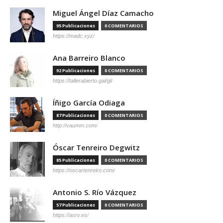
Miguel Ángel Díaz Camacho
95 Publicaciones
0 COMENTARIOS
https://madc.xyz/
Ana Barreiro Blanco
92 Publicaciones
0 COMENTARIOS
https://tallerabierto.gal/gl/
Íñigo García Odiaga
87 Publicaciones
0 COMENTARIOS
http://vaumm.com/
Óscar Tenreiro Degwitz
85 Publicaciones
0 COMENTARIOS
https://oscartenreiro.com/
Antonio S. Río Vázquez
57 Publicaciones
0 COMENTARIOS
https://asrv.es/