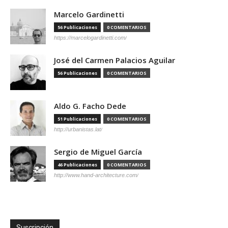
Marcelo Gardinetti
56 Publicaciones
0 COMENTARIOS
https://marcelogardinetti.com/
José del Carmen Palacios Aguilar
56 Publicaciones
0 COMENTARIOS
Aldo G. Facho Dede
51 Publicaciones
0 COMENTARIOS
http://urbanistas.lat/
Sergio de Miguel García
46 Publicaciones
0 COMENTARIOS
http://www.hand-architecture.com/
Suscripción