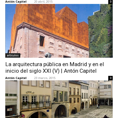
Antón Capitel
-
20 abril, 2015
0
artículos
La arquitectura pública en Madrid y en el
inicio del siglo XXI (V) | Antón Capitel
Antón Capitel
-
23 marzo, 2015
0