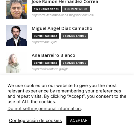
José Ramón Hernández Correa
112 Publicaciones
0 COMENTARIOS
http://arquitectamoslocos.blogspot.com.es/
Miguel Ángel Díaz Camacho
95 Publicaciones
0 COMENTARIOS
https://madc.xyz/
Ana Barreiro Blanco
92 Publicaciones
0 COMENTARIOS
https://tallerabierto.gal/gl/
Íñigo García Odiaga
We use cookies on our website to give you the most
87 Publicaciones
0 COMENTARIOS
relevant experience by remembering your preferences
and repeat visits. By clicking “Accept”, you consent to the
http://vaumm.com/
use of ALL the cookies.
Óscar Tenreiro Degwitz
Do not sell my personal information
.
85 Publicaciones
0 COMENTARIOS
Configuración de cookies
ACEPTAR
https://oscartenreiro.com/