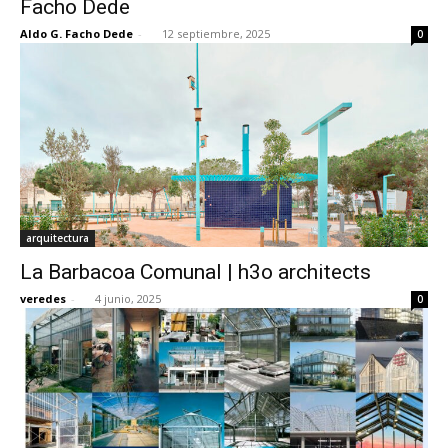
Facho Dede
Aldo G. Facho Dede
-
12 septiembre, 2025
0
[:]
arquitectura
La Barbacoa Comunal | h3o architects
veredes
-
4 junio, 2025
0