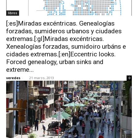
libros
[:es]Miradas excéntricas. Genealogías
forzadas, sumideros urbanos y ciudades
extremas.[:gl]Miradas excéntricas.
Xenealogías forzadas, sumidoiro urbáns e
cidades extremas.[:en]Eccentric looks.
Forced genealogy, urban sinks and
extreme...
veredes
-
21 marzo, 2013
0