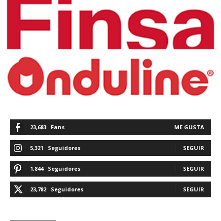
23,683
Fans
ME GUSTA
5,321
Seguidores
SEGUIR
1,844
Seguidores
SEGUIR
23,782
Seguidores
SEGUIR