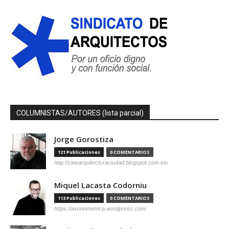
COLUMNISTAS/AUTORES (lista parcial)
Jorge Gorostiza
121 Publicaciones
0 COMENTARIOS
http://cinearquitecturaciudad.blogspot.com.es/
Miquel Lacasta Codorniu
113 Publicaciones
0 COMENTARIOS
https://axonometrica.wordpress.com/