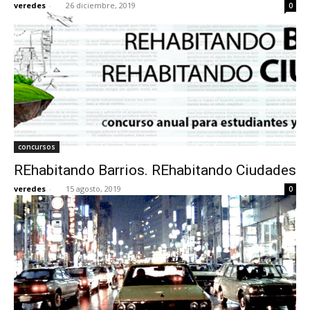
veredes
-
26 diciembre, 2019
0
concursos
REhabitando Barrios. REhabitando Ciudades
veredes
-
15 agosto, 2019
0