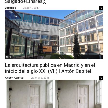
Salgado+Liñares[:]
veredes
-
26 abril, 2017
0
faro
La arquitectura pública en Madrid y en el
inicio del siglo XXI (VII) | Antón Capitel
Antón Capitel
-
29 mayo, 2015
0