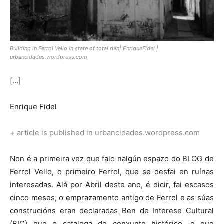
Building in Ferrol Vello in state of total ruin| EnriqueFidel |
urbancidades.wordpress.com
[…]
Enrique Fidel
+ article is published in urbancidades.wordpress.com
Non é a primeira vez que falo nalgún espazo do BLOG de
Ferrol Vello, o primeiro Ferrol, que se desfai en ruínas
interesadas. Alá por Abril deste ano, é dicir, fai escasos
cinco meses, o emprazamento antigo de Ferrol e as súas
construcións eran declaradas Ben de Interese Cultural
(BIC) que o cataloga de conxunto histórico, o que