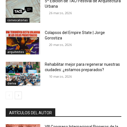
5º Edición de TAC! Festival de Arquitectura
Urbana
26 marzo, 2026
convocatorias
Colapsos del Empire State | Jorge
Gorostiza
20 marzo, 2026
arquitectos
Rehabilitar mejor para regenerar nuestras
ciudades: ¿estamos preparados?
10 marzo, 2026
deriva
ARTÍCULOS DEL AUTOR
VIII Congreso Internacional Pioneros de la