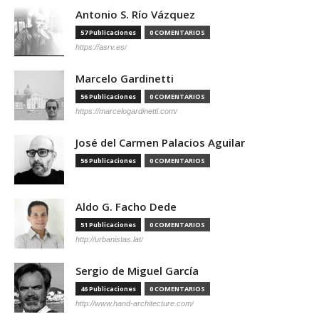
Antonio S. Río Vázquez
57 Publicaciones
0 COMENTARIOS
https://asrv.es/
Marcelo Gardinetti
56 Publicaciones
0 COMENTARIOS
https://marcelogardinetti.com/
José del Carmen Palacios Aguilar
56 Publicaciones
0 COMENTARIOS
Aldo G. Facho Dede
51 Publicaciones
0 COMENTARIOS
http://urbanistas.lat/
Sergio de Miguel García
46 Publicaciones
0 COMENTARIOS
http://www.hand-architecture.com/