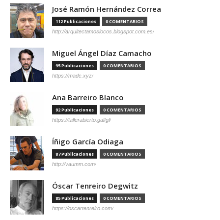
José Ramón Hernández Correa
112 Publicaciones
0 COMENTARIOS
http://arquitectamoslocos.blogspot.com.es/
Miguel Ángel Díaz Camacho
95 Publicaciones
0 COMENTARIOS
https://madc.xyz/
Ana Barreiro Blanco
92 Publicaciones
0 COMENTARIOS
https://tallerabierto.gal/gl/
Íñigo García Odiaga
87 Publicaciones
0 COMENTARIOS
http://vaumm.com/
Óscar Tenreiro Degwitz
85 Publicaciones
0 COMENTARIOS
https://oscartenreiro.com/