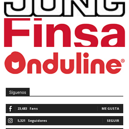
Síguenos
23,683
Fans
ME GUSTA
5,321
Seguidores
SEGUIR