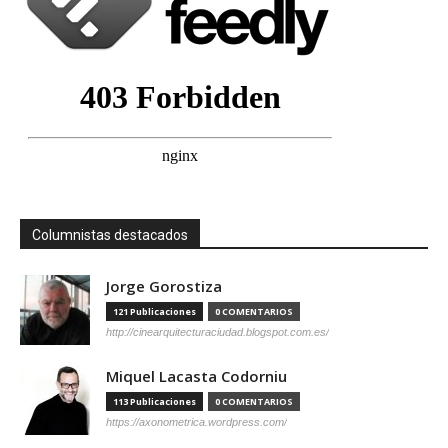
Columnistas destacados
Jorge Gorostiza
121 Publicaciones
0 COMENTARIOS
http://cinearquitecturaciudad.blogspot.com.es/
Miquel Lacasta Codorniu
113 Publicaciones
0 COMENTARIOS
https://axonometrica.wordpress.com/