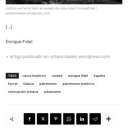
Edificio en Ferrol Vello en estado de ruína total| EnriqueFidel |
urbancidades.wordpress.com
[…]
Enrique Fidel
+ artigo publicado en urbancidades.wordpress.com
TAGS
casco histórico
ciudad
enrique fidel
España
Ferrol
Galicia
patrimonio
patrimonio histórico
renovación urbana
urbanismo