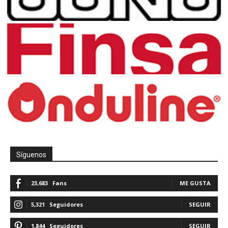
Síguenos
23,683
Fans
ME GUSTA
5,321
Seguidores
SEGUIR
1,844
Seguidores
SEGUIR