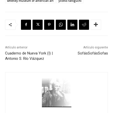
whitney museum of american art
yoshio taniguchi
Artículo anterior
Artículo siguiente
Cuaderno de Nueva York (I) |
Sofás
Sofás
Sofas
Antonio S. Río Vázquez