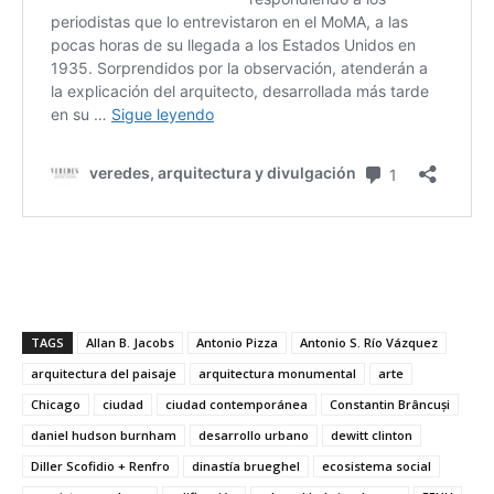
TAGS
Allan B. Jacobs
Antonio Pizza
Antonio S. Río Vázquez
arquitectura del paisaje
arquitectura monumental
arte
Chicago
ciudad
ciudad contemporánea
Constantin Brâncuși
daniel hudson burnham
desarrollo urbano
dewitt clinton
Diller Scofidio + Renfro
dinastía brueghel
ecosistema social