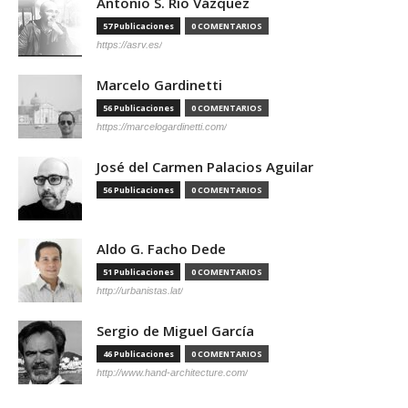
Antonio S. Río Vázquez
57 Publicaciones
0 COMENTARIOS
https://asrv.es/
Marcelo Gardinetti
56 Publicaciones
0 COMENTARIOS
https://marcelogardinetti.com/
José del Carmen Palacios Aguilar
56 Publicaciones
0 COMENTARIOS
Aldo G. Facho Dede
51 Publicaciones
0 COMENTARIOS
http://urbanistas.lat/
Sergio de Miguel García
46 Publicaciones
0 COMENTARIOS
http://www.hand-architecture.com/