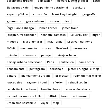
ecosistema urbano
edificación
edward ludwig glaeser
EEUU
Ely Jacques Kahn
equipamiento dotacional
escultura
espacio público
exposición
Frank Lloyd Wright
geografía
geometria
guggenheim
historia
idea
Íñigo García Odiaga
James Corner
james traub
joseph h. freedlander
Kenneth Frampton
Le Corbusier
lugar
maestro
Marc Fumaroli
maurici pla
Mies van der Rohe
MOMA
monumento
museo
New York
normativa
opinión
ordenanza
paisaje
paisaje urbano
paisaje urbano americano
París
paul hellen
paula scher
pensamiento
pentagram
personaje
pieter brueghel el viejo
pintura
planeamiento urbano
proyectar
ralph thomas walker
rascacielos
raymond hood
reflexión
rehabilitación
rehabilitación urbana
Rem Koolhaas
renovación urbana
Richard Buckminster Fuller
SANAA
torre
urbanismo
urbanismo sostenible
viajar
viaje