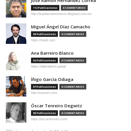
José Ramón Hernández Correa
112 Publicaciones
0 COMENTARIOS
http://arquitectamoslocos.blogspot.com.es/
Miguel Ángel Díaz Camacho
95 Publicaciones
0 COMENTARIOS
https://madc.xyz/
Ana Barreiro Blanco
92 Publicaciones
0 COMENTARIOS
https://tallerabierto.gal/gl/
Íñigo García Odiaga
87 Publicaciones
0 COMENTARIOS
http://vaumm.com/
Óscar Tenreiro Degwitz
85 Publicaciones
0 COMENTARIOS
https://oscartenreiro.com/