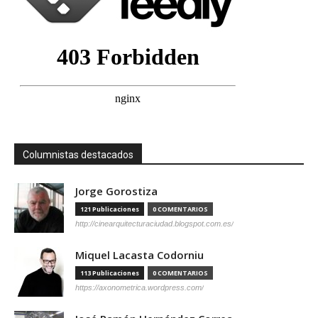
Columnistas destacados
Jorge Gorostiza
121 Publicaciones
0 COMENTARIOS
http://cinearquitecturaciudad.blogspot.com.es/
Miquel Lacasta Codorniu
113 Publicaciones
0 COMENTARIOS
https://axonometrica.wordpress.com/