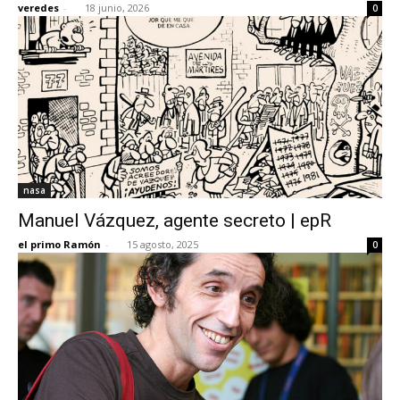
veredes
-
18 junio, 2026
0
[:]
nasa
Manuel Vázquez, agente secreto | epR
el primo Ramón
-
15 agosto, 2025
0