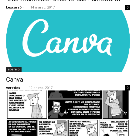
Lexcursó
-
14 marzo, 2017
0
aparejo
Canva
veredes
-
10 enero, 2017
0