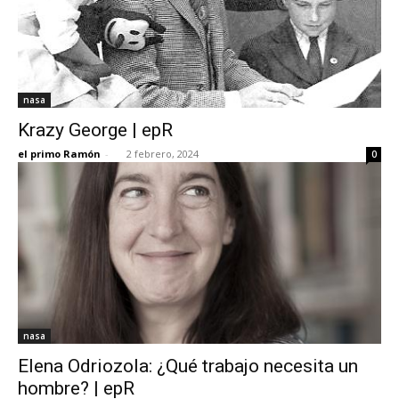
nasa
Krazy George | epR
el primo Ramón
-
2 febrero, 2024
0
nasa
Elena Odriozola: ¿Qué trabajo necesita un
hombre? | epR