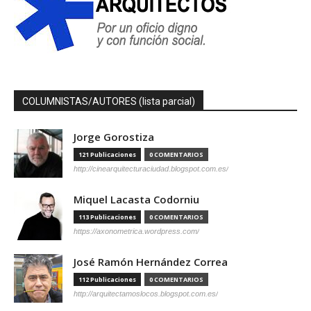
COLUMNISTAS/AUTORES (lista parcial)
Jorge Gorostiza
121 Publicaciones
0 COMENTARIOS
http://cinearquitecturaciudad.blogspot.com.es/
Miquel Lacasta Codorniu
113 Publicaciones
0 COMENTARIOS
https://axonometrica.wordpress.com/
José Ramón Hernández Correa
112 Publicaciones
0 COMENTARIOS
http://arquitectamoslocos.blogspot.com.es/