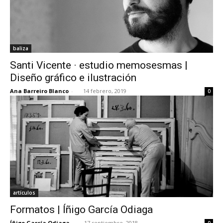
baliza
Santi Vicente · estudio memosesmas |
Diseño gráfico e ilustración
Ana Barreiro Blanco
-
14 febrero, 2019
0
artículos
Formatos | Íñigo García Odiaga
Íñigo García Odiaga
-
17 septiembre, 2018
0