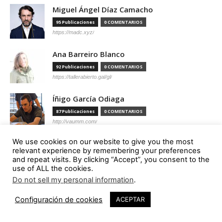
Miguel Ángel Díaz Camacho
95 Publicaciones
0 COMENTARIOS
https://madc.xyz/
Ana Barreiro Blanco
92 Publicaciones
0 COMENTARIOS
https://tallerabierto.gal/gl/
Íñigo García Odiaga
87 Publicaciones
0 COMENTARIOS
http://vaumm.com/
We use cookies on our website to give you the most
Óscar Tenreiro Degwitz
relevant experience by remembering your preferences
85 Publicaciones
0 COMENTARIOS
and repeat visits. By clicking “Accept”, you consent to the
https://oscartenreiro.com/
use of ALL the cookies.
Do not sell my personal information
.
Antonio S. Río Vázquez
Configuración de cookies
ACEPTAR
57 Publicaciones
0 COMENTARIOS
https://asrv.es/