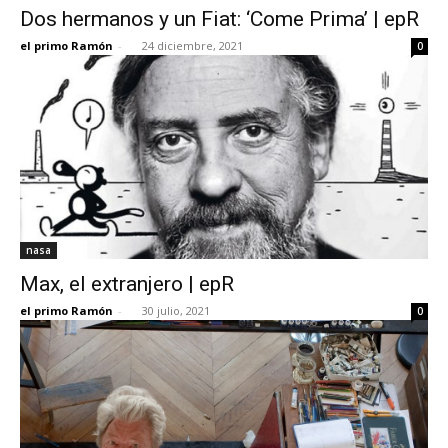
Dos hermanos y un Fiat: ‘Come Prima’ | epR
el primo Ramón
-
24 diciembre, 2021
0
nasa
Max, el extranjero | epR
el primo Ramón
-
30 julio, 2021
0