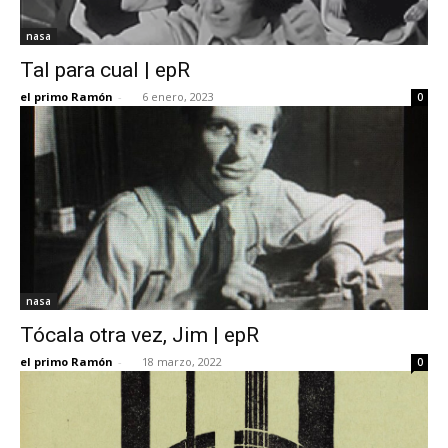
nasa
Tal para cual | epR
el primo Ramón
-
6 enero, 2023
0
nasa
Tócala otra vez, Jim | epR
el primo Ramón
-
18 marzo, 2022
0