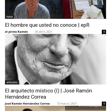
nasa
El hombre que usted no conoce | epR
el primo Ramón
-
30 abril, 2021
0
artículos
El arquitecto místico (I) | José Ramón
Hernández Correa
José Ramón Hernández Correa
-
15 marzo, 2021
0