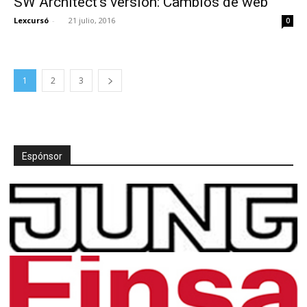
SW Architect’s version: Cambios de web
Lexcursó
-
21 julio, 2016
0
1
2
3
Espónsor