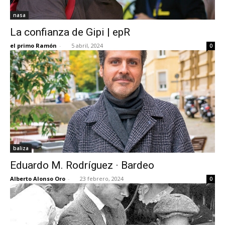
nasa
La confianza de Gipi | epR
el primo Ramón
-
5 abril, 2024
0
baliza
Eduardo M. Rodríguez · Bardeo
Alberto Alonso Oro
-
23 febrero, 2024
0