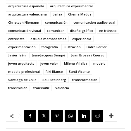
arquitectura española
arquitectura experimental
arquitectura valenciana
baliza
Chema Madoz
Christoph Niemann
comunicación
comunicación audiovisual
comunicación visual
comunicar
diseño gráfico
en tránsito
entrevista
estudio memosesmas
experiencia
experimentación
fotografía
ilustración
Isidro Ferrer
Javier Jaén
Jean-Jacques Sempé
Joan Brossa i Cuervo
joven arquitecto
joven valor
Milena Villalba
modelo
modelo profesional
Riki Blanco
Santi Vicente
Santiago de Chile
Saul Steinberg
transformación
transmisión
transmitir
Valencia