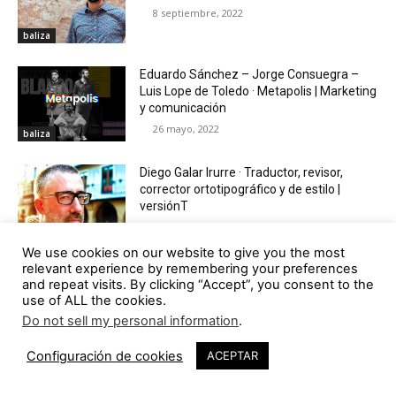
8 septiembre, 2022
baliza
Eduardo Sánchez – Jorge Consuegra –
Luis Lope de Toledo · Metapolis | Marketing
y comunicación
26 mayo, 2022
baliza
Diego Galar Irurre · Traductor, revisor,
corrector ortotipográfico y de estilo |
versiónT
17 marzo, 2022
baliza
We use cookies on our website to give you the most
relevant experience by remembering your preferences
Francisco Camino · Director General |
and repeat visits. By clicking “Accept”, you consent to the
Arquitasa
use of ALL the cookies.
13 enero, 2022
Do not sell my personal information
.
baliza
Configuración de cookies
ACEPTAR
Blanca Espigares Rooney ·
ConquistaTuTesis