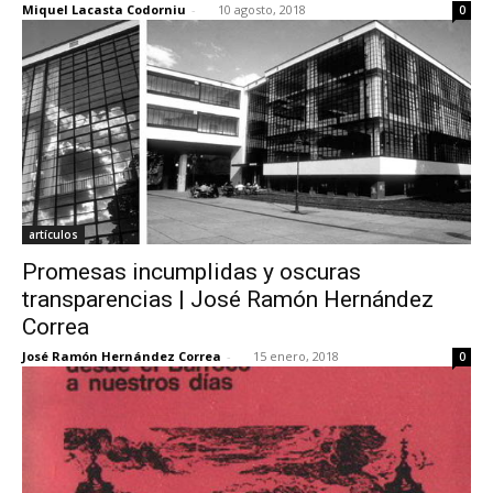
Miquel Lacasta Codorniu
-
10 agosto, 2018
0
[:]
artículos
Promesas incumplidas y oscuras
transparencias | José Ramón Hernández
Correa
José Ramón Hernández Correa
-
15 enero, 2018
0