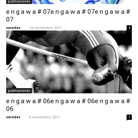
publicaciones
e n g a w a # 07e n g a w a # 07e n g a w a #
07
veredes
-
14 noviembre, 2011
4
publicaciones
e n g a w a # 06e n g a w a # 06e n g a w a #
06
veredes
-
9 noviembre, 2011
1