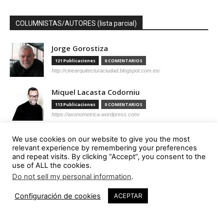
COLUMNISTAS/AUTORES (lista parcial)
Jorge Gorostiza
121 Publicaciones
0 COMENTARIOS
http://cinearquitecturaciudad.blogspot.com.es/
Miquel Lacasta Codorniu
113 Publicaciones
0 COMENTARIOS
https://axonometrica.wordpress.com/
José Ramón Hernández Correa
We use cookies on our website to give you the most
relevant experience by remembering your preferences
112 Publicaciones
0 COMENTARIOS
and repeat visits. By clicking “Accept”, you consent to the
http://arquitectamoslocos.blogspot.com.es/
use of ALL the cookies.
Do not sell my personal information
.
Miguel Ángel Díaz Camacho
95 Publicaciones
0 COMENTARIOS
Configuración de cookies
ACEPTAR
https://madc.xyz/