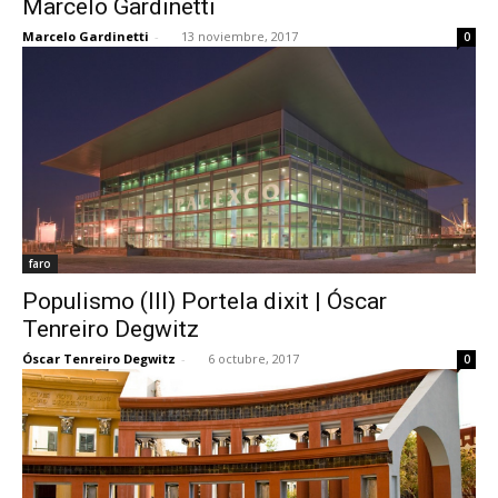
Marcelo Gardinetti
Marcelo Gardinetti
-
13 noviembre, 2017
0
faro
Populismo (III) Portela dixit | Óscar
Tenreiro Degwitz
Óscar Tenreiro Degwitz
-
6 octubre, 2017
0