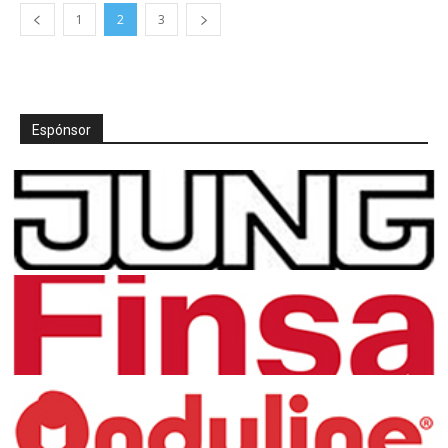
1
2
3
Espónsor