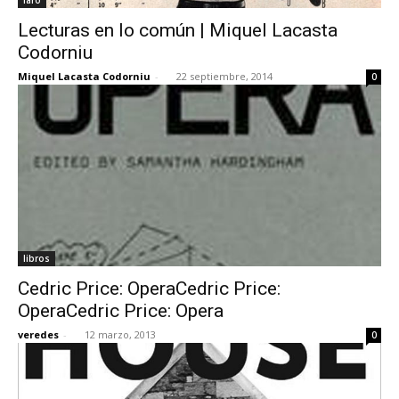
Lecturas en lo común | Miquel Lacasta
Codorniu
Miquel Lacasta Codorniu
-
22 septiembre, 2014
0
libros
Cedric Price: OperaCedric Price:
OperaCedric Price: Opera
veredes
-
12 marzo, 2013
0