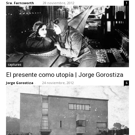
Sra. Farnsworth
-
28 noviembre, 2012
1
capturas
El presente como utopía | Jorge Gorostiza
Jorge Gorostiza
-
24 noviembre, 2012
6