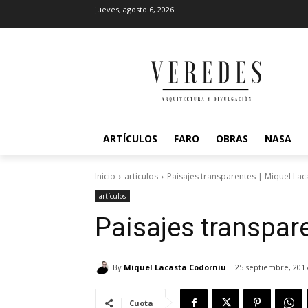
jueves, agosto 6, 2026
ARTÍCULOS
FARO
OBRAS
NASA
Inicio
artículos
Paisajes transparentes | Miquel Lac
artículos
Paisajes transpar
By
Miquel Lacasta Codorniu
25 septiembre, 201
Cuota