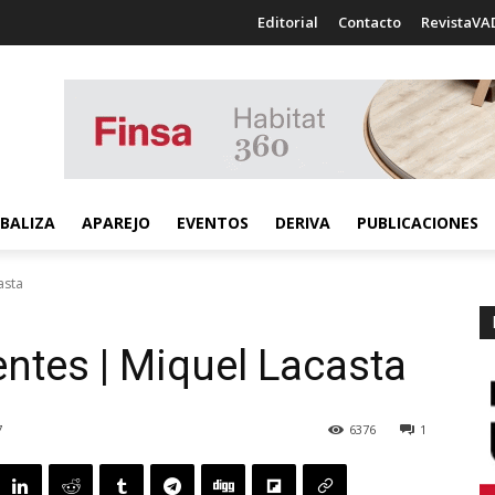
Editorial
Contacto
RevistaVA
BALIZA
APAREJO
EVENTOS
DERIVA
PUBLICACIONES
asta
entes | Miquel Lacasta
7
6376
1