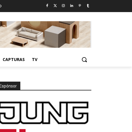
D
CAPTURAS
TV
Espónsor