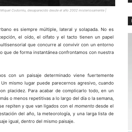
e Miquel Codorniu, desaparecido desde el año 2002 misteriosamente |
bano es siempre múltiple, lateral y solapada. No es
epción, el oído, el olfato y el tacto tienen un papel
ltisensorial que concurre al convivir con un entorno
po que de forma instantánea confrontamos con nuestra
os con un paisaje determinado viene fuertemente
. Un mismo lugar puede parecernos agresivo, cuando
n placidez. Para acabar de complicarlo todo, en un
ás o menos repetitivas a lo largo del día o la semana,
se repiten y que van ligados con el
momento
desde el
estación del año, la meteorología, y una larga lista de
aje igual, dentro del mismo paisaje.