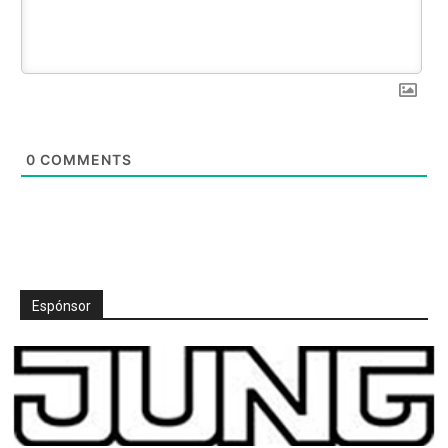
0
COMMENTS
Espónsor