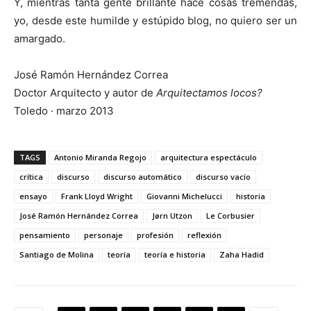
Y, mientras tanta gente brillante hace cosas tremendas,
yo, desde este humilde y estúpido blog, no quiero ser un
amargado.
José Ramón Hernández Correa
Doctor Arquitecto y autor de
Arquitectamos locos?
Toledo · marzo 2013
TAGS
Antonio Miranda Regojo
arquitectura espectáculo
crítica
discurso
discurso automático
discurso vacío
ensayo
Frank Lloyd Wright
Giovanni Michelucci
historia
José Ramón Hernández Correa
Jørn Utzon
Le Corbusier
pensamiento
personaje
profesión
reflexión
Santiago de Molina
teoría
teoría e historia
Zaha Hadid