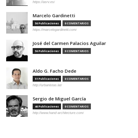
https://asrv.es/
Marcelo Gardinetti
56 Publicaciones
0 COMENTARIOS
https://marcelogardinetti.com/
José del Carmen Palacios Aguilar
56 Publicaciones
0 COMENTARIOS
Aldo G. Facho Dede
51 Publicaciones
0 COMENTARIOS
http://urbanistas.lat/
Sergio de Miguel García
46 Publicaciones
0 COMENTARIOS
http://www.hand-architecture.com/