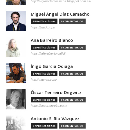
http://arquitectamoslocos.blogspot.com.es/
Miguel Ángel Díaz Camacho
95 Publicaciones
0 COMENTARIOS
https://madc.xyz/
Ana Barreiro Blanco
92 Publicaciones
0 COMENTARIOS
https://tallerabierto.gal/gl/
Íñigo García Odiaga
87 Publicaciones
0 COMENTARIOS
http://vaumm.com/
Óscar Tenreiro Degwitz
85 Publicaciones
0 COMENTARIOS
https://oscartenreiro.com/
Antonio S. Río Vázquez
57 Publicaciones
0 COMENTARIOS