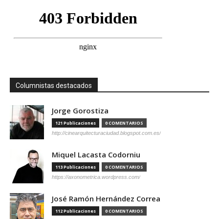
Columnistas destacados
Jorge Gorostiza
121 Publicaciones
0 COMENTARIOS
http://cinearquitecturaciudad.blogspot.com.es/
Miquel Lacasta Codorniu
113 Publicaciones
0 COMENTARIOS
https://axonometrica.wordpress.com/
José Ramón Hernández Correa
112 Publicaciones
0 COMENTARIOS