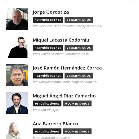
Jorge Gorostiza
121 Publicaciones
0 COMENTARIOS
http://cinearquitecturaciudad.blogspot.com.es/
Miquel Lacasta Codorniu
113 Publicaciones
0 COMENTARIOS
https://axonometrica.wordpress.com/
José Ramón Hernández Correa
112 Publicaciones
0 COMENTARIOS
http://arquitectamoslocos.blogspot.com.es/
Miguel Ángel Díaz Camacho
95 Publicaciones
0 COMENTARIOS
https://madc.xyz/
Ana Barreiro Blanco
92 Publicaciones
0 COMENTARIOS
https://tallerabierto.gal/gl/