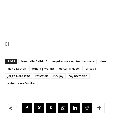
[:]
TAGS
Annabelle Delldorf
arquitectura norteamericana
cine
diane keaton
donald j. waldie
editorial rizzoli
ensayo
Jorge Gorostiza
reflexión
rick joy
roy mcmakin
vivienda unifamiliar