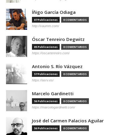
Íñigo García Odiaga
87 Publicaciones
0 COMENTARIOS
http://vaumm.com/
Óscar Tenreiro Degwitz
85 Publicaciones
0 COMENTARIOS
https://oscartenreiro.com/
Antonio S. Río Vázquez
57 Publicaciones
0 COMENTARIOS
https://asrv.es/
Marcelo Gardinetti
56 Publicaciones
0 COMENTARIOS
https://marcelogardinetti.com/
José del Carmen Palacios Aguilar
56 Publicaciones
0 COMENTARIOS