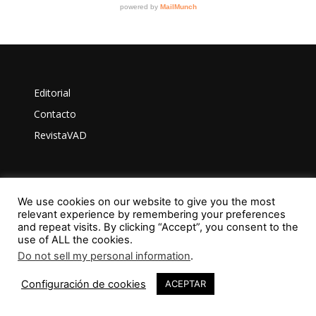
Editorial
Contacto
RevistaVAD
Aviso Legal
We use cookies on our website to give you the most
relevant experience by remembering your preferences
Privacidad
and repeat visits. By clicking “Accept”, you consent to the
use of ALL the cookies.
Política de Cookies
Do not sell my personal information
.
1
Configuración de cookies
ACEPTAR
ISSN: 2603-6401