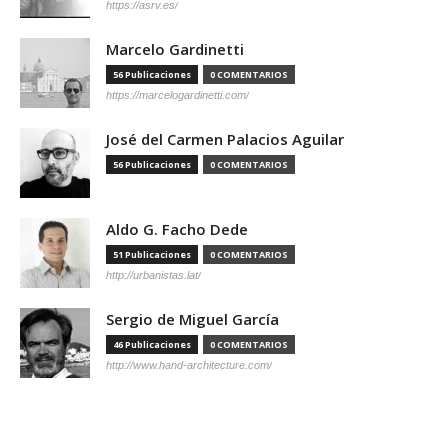
https://asrv.es/
Marcelo Gardinetti
56 Publicaciones
0 COMENTARIOS
https://marcelogardinetti.com/
José del Carmen Palacios Aguilar
56 Publicaciones
0 COMENTARIOS
Aldo G. Facho Dede
51 Publicaciones
0 COMENTARIOS
http://urbanistas.lat/
Sergio de Miguel García
46 Publicaciones
0 COMENTARIOS
http://www.hand-architecture.com/