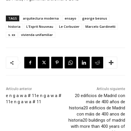
TAGS
arquitectura moderna
ensayo
george besnus
historia
L'Esprit Nouveau
Le Corbusier
Marcelo Gardinetti
s. xx
vivienda unifamiliar
Artículo anterior
Artículo siguiente
e n g a w a # 11
e n g a w a #
20 edificios de Madrid con
11
e n g a w a # 11
más de 400 años de
historia
20 edificios de Madrid
con máis de 400 anos de
historia
20 buildings of madrid
with more than 400 years of