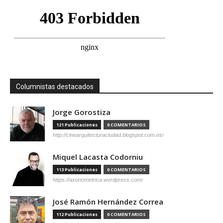
Columnistas destacados
Jorge Gorostiza
121 Publicaciones
0 COMENTARIOS
http://cinearquitecturaciudad.blogspot.com.es/
Miquel Lacasta Codorniu
113 Publicaciones
0 COMENTARIOS
https://axonometrica.wordpress.com/
José Ramón Hernández Correa
112 Publicaciones
0 COMENTARIOS