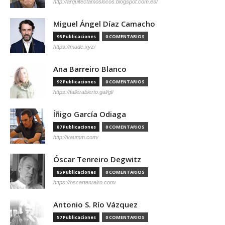
http://arquitectamoslocos.blogspot.com.es/
Miguel Ángel Díaz Camacho
95 Publicaciones
0 COMENTARIOS
https://madc.xyz/
Ana Barreiro Blanco
92 Publicaciones
0 COMENTARIOS
https://tallerabierto.gal/gl/
Íñigo García Odiaga
87 Publicaciones
0 COMENTARIOS
http://vaumm.com/
Óscar Tenreiro Degwitz
85 Publicaciones
0 COMENTARIOS
https://oscartenreiro.com/
Antonio S. Río Vázquez
57 Publicaciones
0 COMENTARIOS