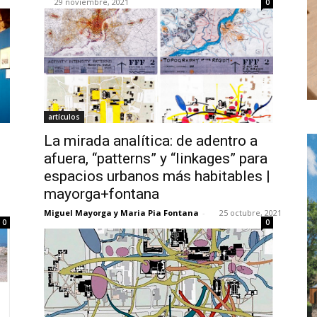
29 noviembre, 2021
0
artículos
La mirada analítica: de adentro a
afuera, “patterns” y “linkages” para
espacios urbanos más habitables |
mayorga+fontana
Miguel Mayorga y Maria Pia Fontana
-
25 octubre, 2021
0
0