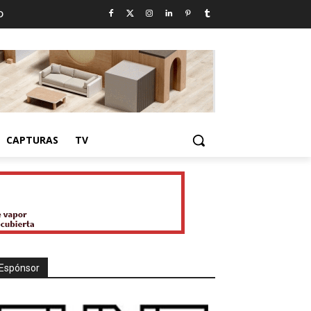
D
CAPTURAS
TV
Espónsor