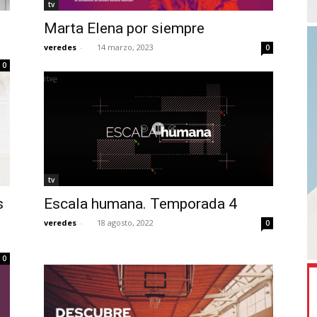
tv
Marta Elena por siempre
veredes
-
14 marzo, 2023
0
0
tv
s
Escala humana. Temporada 4
veredes
-
18 agosto, 2022
0
0