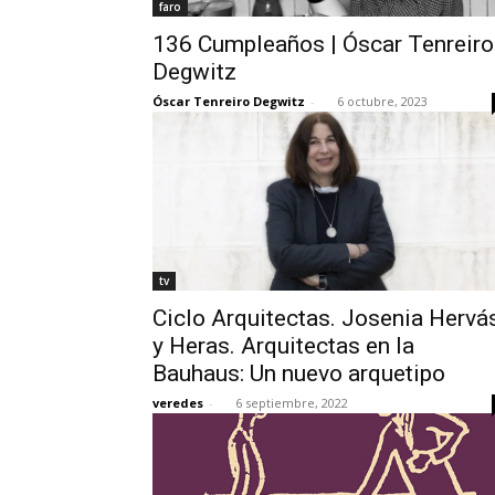
faro
136 Cumpleaños | Óscar Tenreiro
Degwitz
Óscar Tenreiro Degwitz
-
6 octubre, 2023
tv
Ciclo Arquitectas. Josenia Hervá
y Heras. Arquitectas en la
Bauhaus: Un nuevo arquetipo
veredes
-
6 septiembre, 2022