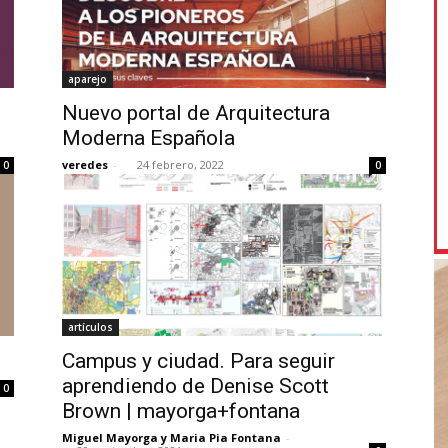
aparejo
Nuevo portal de Arquitectura
Moderna Española
veredes
-
24 febrero, 2022
0
0
artículos
Campus y ciudad. Para seguir
aprendiendo de Denise Scott
0
Brown | mayorga+fontana
Miguel Mayorga y Maria Pia Fontana
-