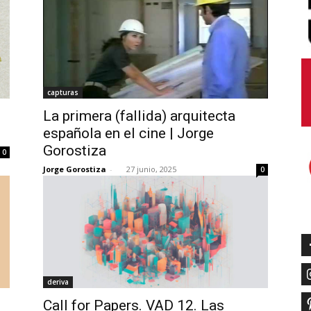
capturas
La primera (fallida) arquitecta
española en el cine | Jorge
Gorostiza
0
Jorge Gorostiza
-
27 junio, 2025
0
deriva
Call for Papers. VAD 12. Las