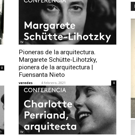
tv
Pioneras de la arquitectura.
Margarete Schütte-Lihotzky,
pionera de la arquitectura |
0
Fuensanta Nieto
veredes
-
4 febrero, 2021
0
tv