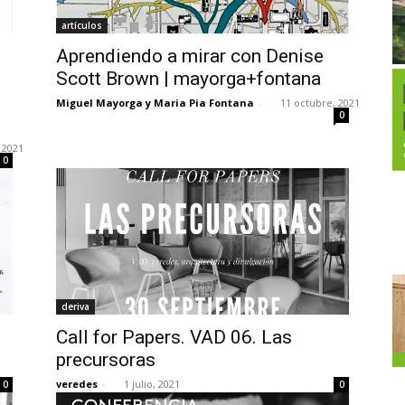
artículos
Aprendiendo a mirar con Denise
Scott Brown | mayorga+fontana
Miguel Mayorga y Maria Pia Fontana
-
11 octubre, 2021
0
 2021
0
deriva
Call for Papers. VAD 06. Las
precursoras
veredes
-
1 julio, 2021
0
0