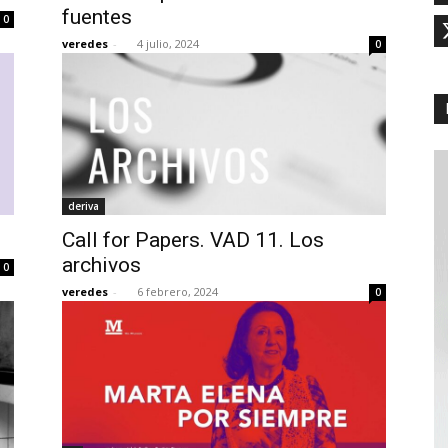
fuentes
0
veredes
-
4 julio, 2024
0
deriva
Call for Papers. VAD 11. Los
archivos
0
veredes
-
6 febrero, 2024
0