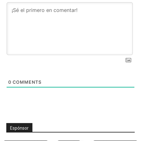
0
COMMENTS
Espónsor