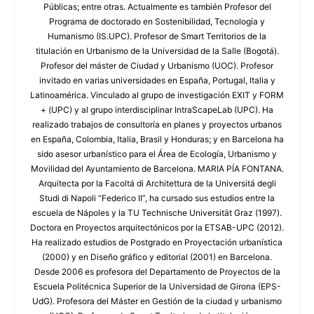
Públicas; entre otras. Actualmente es también Profesor del
Programa de doctorado en Sostenibilidad, Tecnología y
Humanismo (IS.UPC). Profesor de Smart Territorios de la
titulación en Urbanismo de la Universidad de la Salle (Bogotá).
Profesor del máster de Ciudad y Urbanismo (UOC). Profesor
invitado en varias universidades en España, Portugal, Italia y
Latinoamérica. Vinculado al grupo de investigación EXIT y FORM
+ (UPC) y al grupo interdisciplinar IntraScapeLab (UPC). Ha
realizado trabajos de consultoría en planes y proyectos urbanos
en España, Colombia, Italia, Brasil y Honduras; y en Barcelona ha
sido asesor urbanístico para el Área de Ecología, Urbanismo y
Movilidad del Ayuntamiento de Barcelona. MARIA PÍA FONTANA.
Arquitecta por la Facoltá di Architettura de la Universitá degli
Studi di Napoli “Federico II”, ha cursado sus estudios entre la
escuela de Nápoles y la TU Technische Universität Graz (1997).
Doctora en Proyectos arquitectónicos por la ETSAB-UPC (2012).
Ha realizado estudios de Postgrado en Proyectación urbanística
(2000) y en Diseño gráfico y editorial (2001) en Barcelona.
Desde 2006 es profesora del Departamento de Proyectos de la
Escuela Politécnica Superior de la Universidad de Girona (EPS-
UdG). Profesora del Máster en Gestión de la ciudad y urbanismo