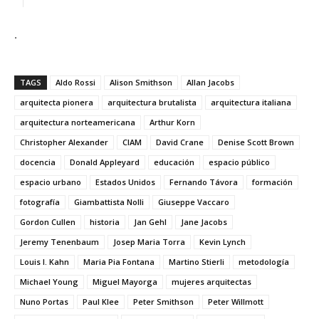
.
TAGS
Aldo Rossi
Alison Smithson
Allan Jacobs
arquitecta pionera
arquitectura brutalista
arquitectura italiana
arquitectura norteamericana
Arthur Korn
Christopher Alexander
CIAM
David Crane
Denise Scott Brown
docencia
Donald Appleyard
educación
espacio público
espacio urbano
Estados Unidos
Fernando Távora
formación
fotografía
Giambattista Nolli
Giuseppe Vaccaro
Gordon Cullen
historia
Jan Gehl
Jane Jacobs
Jeremy Tenenbaum
Josep Maria Torra
Kevin Lynch
Louis I. Kahn
Maria Pia Fontana
Martino Stierli
metodología
Michael Young
Miguel Mayorga
mujeres arquitectas
Nuno Portas
Paul Klee
Peter Smithson
Peter Willmott