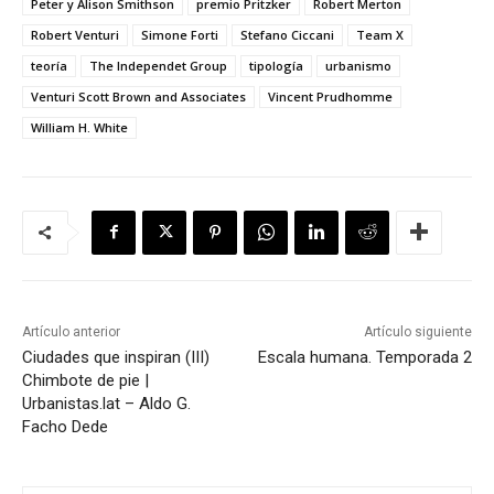
Peter y Alison Smithson
premio Pritzker
Robert Merton
Robert Venturi
Simone Forti
Stefano Ciccani
Team X
teoría
The Independet Group
tipología
urbanismo
Venturi Scott Brown and Associates
Vincent Prudhomme
William H. White
Artículo anterior
Artículo siguiente
Ciudades que inspiran (III)
Escala humana. Temporada 2
Chimbote de pie |
Urbanistas.lat – Aldo G.
Facho Dede