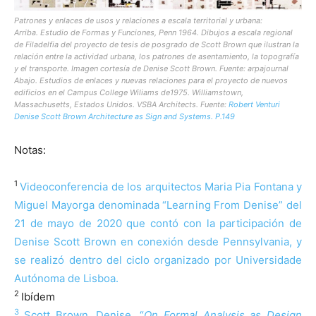
Patrones y enlaces de usos y relaciones a escala territorial y urbana:
Arriba. Estudio de Formas y Funciones, Penn 1964. Dibujos a escala regional
de Filadelfia del proyecto de tesis de posgrado de Scott Brown que ilustran la
relación entre la actividad urbana, los patrones de asentamiento, la topografía
y el transporte. Imagen cortesía de Denise Scott Brown.
Fuente: arpajournal
Abajo. Estudios de enlaces y nuevas relaciones para el proyecto de nuevos
edificios en el Campus College Wiliams de1975. Williamstown,
Massachusetts, Estados Unidos. VSBA Architects. Fuente:
Robert Venturi
Denise Scott Brown Architecture as Sign and Systems. P.149
Notas:
1
Videoconferencia de los arquitectos Maria Pia Fontana y
Miguel Mayorga denominada “Learning From Denise” del
21 de mayo de 2020 que contó con la participación de
Denise Scott Brown en conexión desde Pennsylvania, y
se realizó dentro del ciclo organizado por Universidade
Autónoma de Lisboa.
2
Ibídem
3
Scott Brown, Denise, “
On Formal Analysis as Design