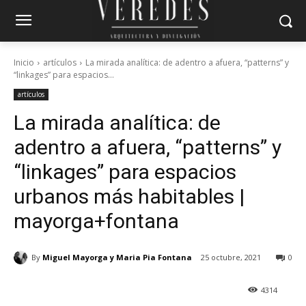
Inicio
artículos
La mirada analítica: de adentro a afuera, “patterns” y
“linkages” para espacios...
artículos
La mirada analítica: de
adentro a afuera, “patterns” y
“linkages” para espacios
urbanos más habitables |
mayorga+fontana
By
Miguel Mayorga y Maria Pia Fontana
25 octubre, 2021
0
4314