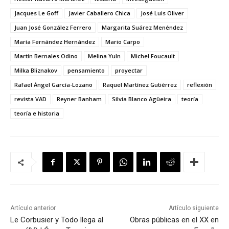
Jacques Le Goff
Javier Caballero Chica
José Luis Oliver
Juan José González Ferrero
Margarita Suárez Menéndez
María Fernández Hernández
Mario Carpo
Martín Bernales Odino
Melina Yuln
Michel Foucault
Milka Bliznakov
pensamiento
proyectar
Rafael Ángel García-Lozano
Raquel Martínez Gutiérrez
reflexión
revista VAD
Reyner Banham
Silvia Blanco Agüeira
teoría
teoría e historia
Artículo anterior
Artículo siguiente
Le Corbusier y Todo llega al
Obras públicas en el XX en