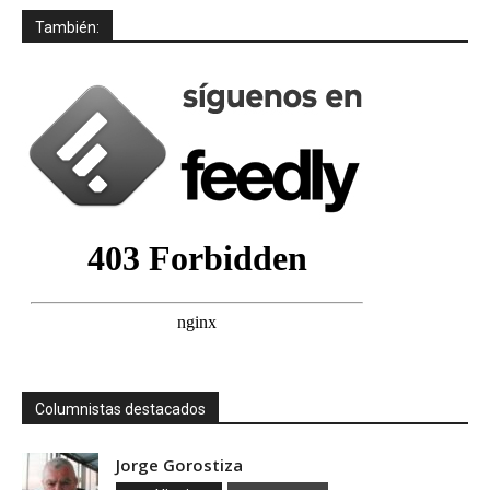
También:
Columnistas destacados
Jorge Gorostiza