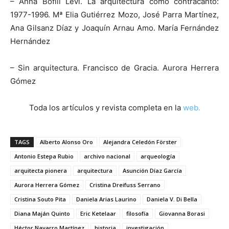
– Anna Bofill Levi. La arquitectura como contracanto:
1977-1996. Mª Elia Gutiérrez Mozo, José Parra Martínez,
Ana Gilsanz Díaz y Joaquín Arnau Amo. María Fernández
Hernández
– Sin arquitectura. Francisco de Gracia. Aurora Herrera
Gómez
Toda los artículos y revista completa en la
web.
TAGS
Alberto Alonso Oro
Alejandra Celedón Förster
Antonio Estepa Rubio
archivo nacional
arqueología
arquitecta pionera
arquitectura
Asunción Díaz García
Aurora Herrera Gómez
Cristina Dreifuss Serrano
Cristina Souto Pita
Daniela Arias Laurino
Daniela V. Di Bella
Diana Maján Quinto
Eric Ketelaar
filosofía
Giovanna Borasi
Héctor Navarro Martínez
historia
investigación