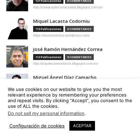
121 Publicaciones
0 COMENTARIOS
http://cinearquitecturaciudad.blogspot.com.es/
Miquel Lacasta Codorniu
113 Publicaciones
0 COMENTARIOS
https://axonometrica.wordpress.com/
José Ramón Hernández Correa
112 Publicaciones
0 COMENTARIOS
http://arquitectamoslocos.blogspot.com.es/
Miguel Ángel Díaz Camacho
95 Publicaciones
0 COMENTARIOS
We use cookies on our website to give you the most
https://madc.xyz/
relevant experience by remembering your preferences
and repeat visits. By clicking “Accept”, you consent to the
Ana Barreiro Blanco
use of ALL the cookies.
Do not sell my personal information
.
92 Publicaciones
0 COMENTARIOS
https://tallerabierto.gal/gl/
Configuración de cookies
ACEPTAR
Íñigo García Odiaga